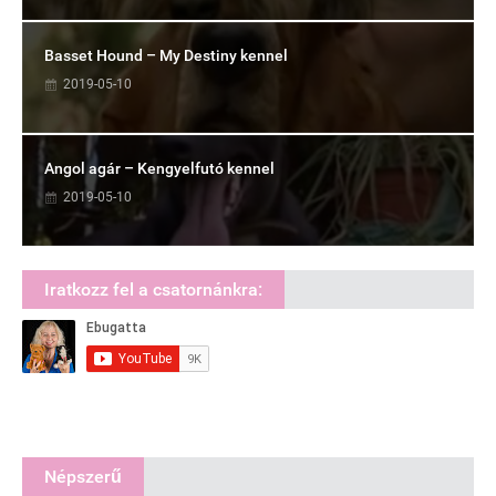
Basset Hound – My Destiny kennel
2019-05-10
Angol agár – Kengyelfutó kennel
2019-05-10
Iratkozz fel a csatornánkra:
Népszerű