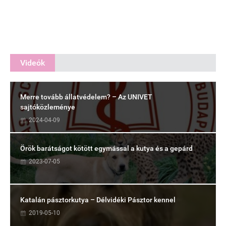
Videók
Merre tovább állatvédelem? – Az UNIVET
sajtóközleménye
2024-04-09
Örök barátságot kötött egymással a kutya és a gepárd
2023-07-05
Katalán pásztorkutya – Délvidéki Pásztor kennel
2019-05-10