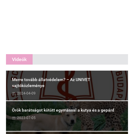
Videók
Merre tovább állatvédelem? – Az UNIVET
sajtóközleménye
2024-04-09
Örök barátságot kötött egymással a kutya és a gepárd
2023-07-05