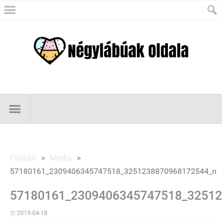
Főoldal
>
Média
>
57180161_2309406345747518_3251238870968172544_n
57180161_2309406345747518_3251
2019-04-18