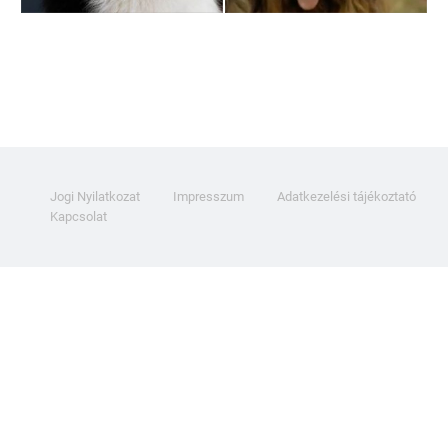
Jogi Nyilatkozat
Impresszum
Adatkezelési tájékoztató
Kapcsolat