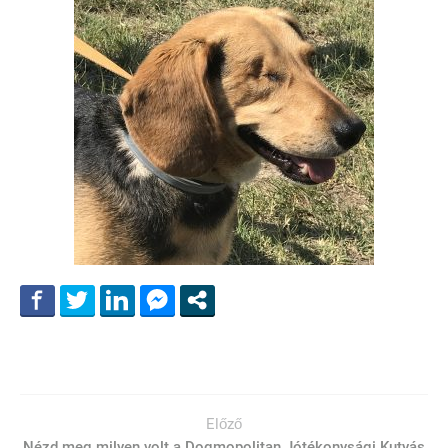
Előző
Nézd meg milyen volt a Dogmopolitan Jótékonysági Kutyás