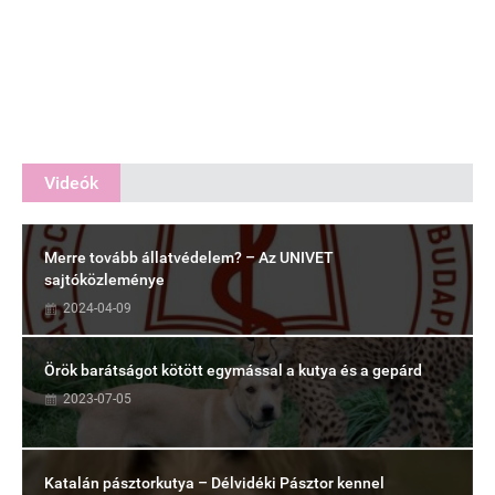
Videók
Merre tovább állatvédelem? – Az UNIVET
sajtóközleménye
2024-04-09
Örök barátságot kötött egymással a kutya és a gepárd
2023-07-05
Katalán pásztorkutya – Délvidéki Pásztor kennel