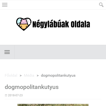
Főoldal
>
Média
>
dogmopolitankutyus
dogmopolitankutyus
2018-07-23