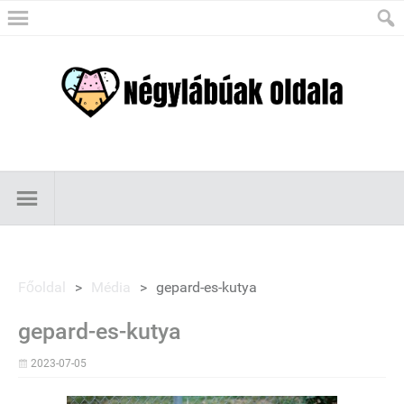
Főoldal
>
Média
>
gepard-es-kutya
gepard-es-kutya
2023-07-05