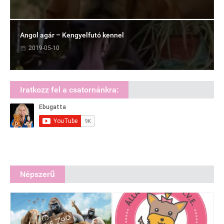
Angol agár – Kengyelfutó kennel
2019-05-10
Iratkozz fel a csatornánkra:
Népszerű