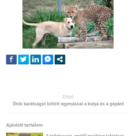
Előző
Örök barátságot kötött egymással a kutya és a gepárd
Ajánlott tartalom
5 érdekesség, amitől másképp tekintesz