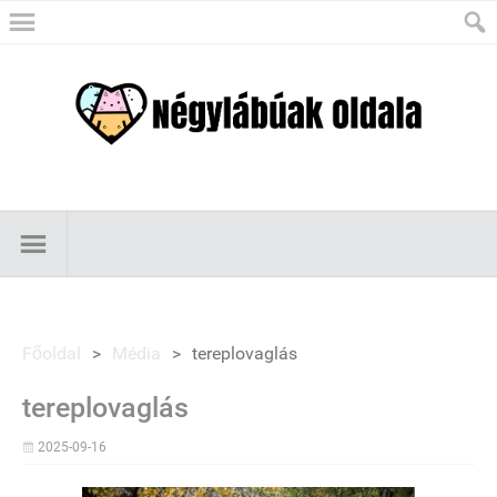
Főoldal
>
Média
>
tereplovaglás
tereplovaglás
2025-09-16