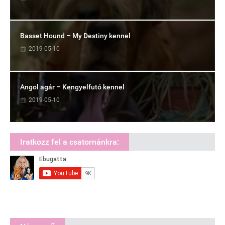
Basset Hound – My Destiny kennel
2019-05-10
Angol agár – Kengyelfutó kennel
2019-05-10
Iratkozz fel a csatornánkra: