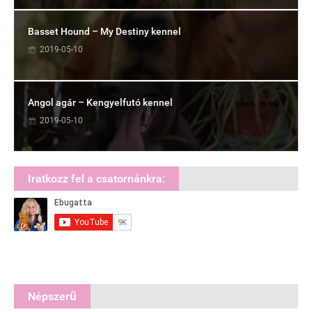
Basset Hound – My Destiny kennel
2019-05-10
Angol agár – Kengyelfutó kennel
2019-05-10
Iratkozz fel a csatornánkra:
Népszerű