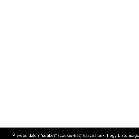
A weboldalon "sütiket" (cookie-kat) használunk, hogy biztonsá