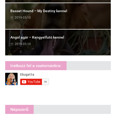
Basset Hound – My Destiny kennel
2019-05-10
Angol agár – Kengyelfutó kennel
2019-05-10
Iratkozz fel a csatornánkra:
Népszerű