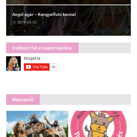
Angol agár – Kengyelfutó kennel
2019-05-10
Iratkozz fel a csatornánkra:
Népszerű