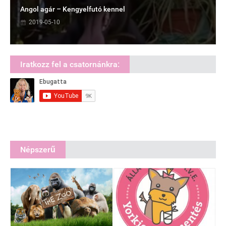
Angol agár – Kengyelfutó kennel
2019-05-10
Iratkozz fel a csatornánkra:
Népszerű