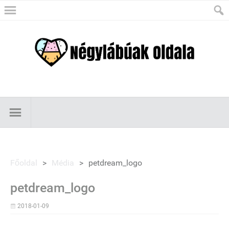
Főoldal
>
Média
>
petdream_logo
petdream_logo
2018-01-09