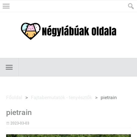
Főoldal
>
Fajtabemutatók - tenyésztők
>
pietrain
pietrain
2023-03-03