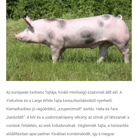
Az európaiak kedvenc fajtája, kiváló minőségű szalonnát állít elő. A
Yorkshire és a Large White fajta kereszteződéséből nyerhető.
Kiemelkedően jó vágóértékű, „szuperizmolt” sertés. Háta és fara
„barázdált”. A bőr és a szalonnaköpeny vékony, az izmok jól látszanak a
combok felületén, az erek kidudorodnak. Végtermék fajta, a hízósertés
előállításban apai partner. Kiválóan kombinálódik, így a magyar