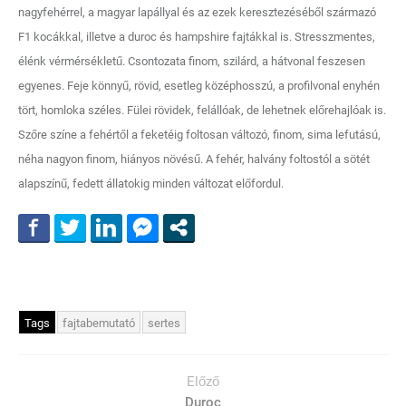
nagyfehérrel, a magyar lapállyal és az ezek keresztezéséből származó
F1 kocákkal, illetve a duroc és hampshire fajtákkal is. Stresszmentes,
élénk vérmérsékletű. Csontozata finom, szilárd, a hátvonal feszesen
egyenes. Feje könnyű, rövid, esetleg középhosszú, a profilvonal enyhén
tört, homloka széles. Fülei rövidek, felállóak, de lehetnek előrehajlóak is.
Szőre színe a fehértől a feketéig foltosan változó, finom, sima lefutású,
néha nagyon finom, hiányos növésű. A fehér, halvány foltostól a sötét
alapszínű, fedett állatokig minden változat előfordul.
Tags
fajtabemutató
sertes
Előző
Duroc