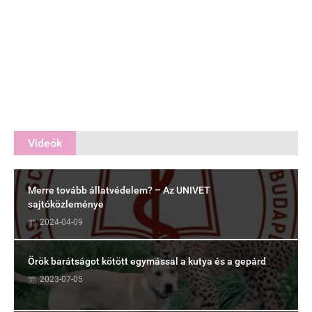
Videók
Merre tovább állatvédelem? – Az UNIVET
sajtóközleménye
2024-04-09
Örök barátságot kötött egymással a kutya és a gepárd
2023-07-05