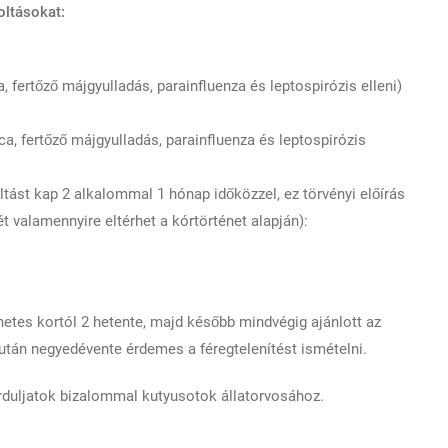
oltásokat:
, fertőző májgyulladás, parainfluenza és leptospirózis elleni)
ca, fertőző májgyulladás, parainfluenza és leptospirózis
ltást kap 2 alkalommal 1 hónap időközzel, ez törvényi előírás
t valamennyire eltérhet a kórtörténet alapján):
hetes kortól 2 hetente, majd később mindvégig ajánlott az
után negyedévente érdemes a féregtelenítést ismételni.
rduljatok bizalommal kutyusotok állatorvosához.