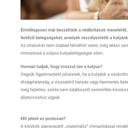
Érintőlegesen már beszéltünk a védőoltások menetéről,
fertőző betegségeket, amelyek veszélyeztetik a kutyánk
Az oltásokat nem szabad félvállról venni, még akkor se
immunissá a súlyos kutyabetegségek ellen.
Honnan tudjuk, hogy rosszul van a kutyus?
Vegyük figyelmeztető jelzésnek, ha a kutyánk a szokottná
étvágytalanság, a visszatérő hányás vagy hasmenés bet
még fejletlen, szinte nem találkozott semmiféle kóroko
állatorvoshoz vigyük.
Mit jelent ez pontosan?
A kölykök úgynevezett ,,maternális” immunitással rende