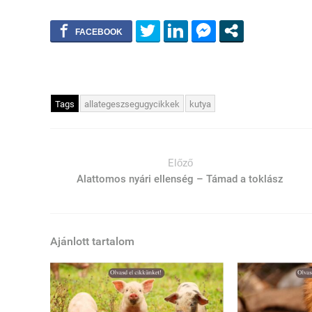
Tags
allategeszsegugycikkek
kutya
Előző
Alattomos nyári ellenség – Támad a toklász
Ajánlott tartalom