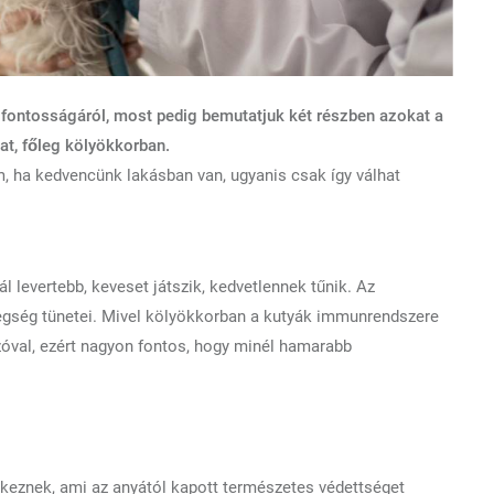
 fontosságáról, most pedig bemutatjuk két részben azokat a
at, főleg kölyökkorban.
m, ha kedvencünk lakásban van, ugyanis csak így válhat
l levertebb, keveset játszik, kedvetlennek tűnik. Az
egség tünetei. Mivel kölyökkorban a kutyák immunrendszere
zóval, ezért nagyon fontos, hogy minél hamarabb
lkeznek, ami az anyától kapott természetes védettséget