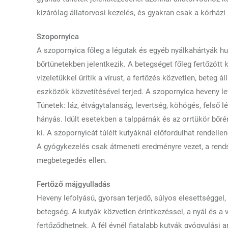
kizárólag állatorvosi kezelés, és gyakran csak a kórházi
Szopornyica
A szopornyica főleg a légutak és egyéb nyálkahártyák hu
bőrtünetekben jelentkezik. A betegséget főleg fertőzött 
vizeletükkel ürítik a vírust, a fertőzés közvetlen, beteg á
eszközök közvetítésével terjed. A szopornyica heveny l
Tünetek: láz, étvágytalanság, levertség, köhögés, felső l
hányás. Idült esetekben a talppárnák és az orrtükör bő
ki. A szopornyicát túlélt kutyáknál előfordulhat rendel
A gyógykezelés csak átmeneti eredményre vezet, a rends
megbetegedés ellen.
Fertőző májgyulladás
Heveny lefolyású, gyorsan terjedő, súlyos elesettséggel
betegség. A kutyák közvetlen érintkezéssel, a nyál és a viz
fertőződhetnek. A fél évnél fiatalabb kutyák gyógyulási