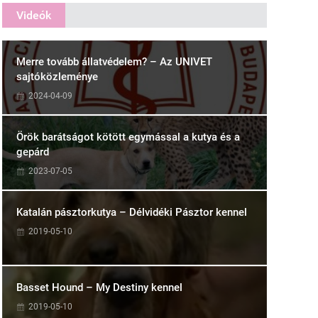
Videók
Merre tovább állatvédelem? – Az UNIVET
sajtóközleménye
2024-04-09
Örök barátságot kötött egymással a kutya és a
gepárd
2023-07-05
Katalán pásztorkutya – Délvidéki Pásztor kennel
2019-05-10
Basset Hound – My Destiny kennel
2019-05-10