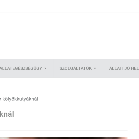
ÁLLATEGÉSZSÉGÜGY
SZOLGÁLTATÓK
ÁLLATI JÓ HE
k kölyökkutyáknál
knál