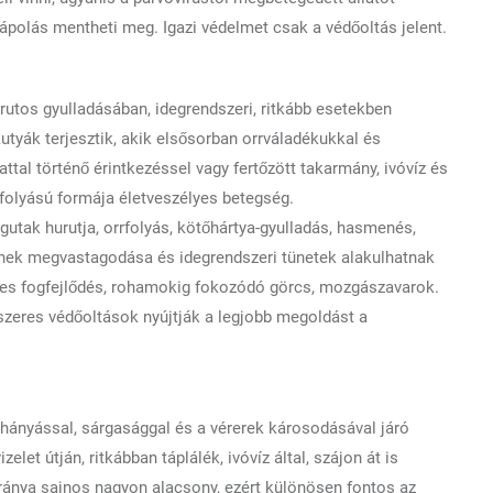
 ápolás mentheti meg. Igazi védelmet csak a védőoltás jelent.
rutos gyulladásában, idegrendszeri, ritkább esetekben
kutyák terjesztik, akik elsősorban orrváladékukkal és
llattal történő érintkezéssel vagy fertőzött takarmány, ivóvíz és
efolyású formája életveszélyes betegség.
égutak hurutja, orrfolyás, kötőhártya-gyulladás, hasmenés,
rének megvastagodása és idegrendszeri tünetek alakulhatnak
lenes fogfejlődés, rohamokig fokozódó görcs, mozgászavarok.
zeres védőoltások nyújtják a legjobb megoldást a
, hányással, sárgasággal és a vérerek károsodásával járó
elet útján, ritkábban táplálék, ivóvíz által, szájon át is
 aránya sajnos nagyon alacsony, ezért különösen fontos az