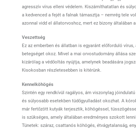
agresszív vírus elleni védelem. Kiszámíthatatlan és sú
a kedvenced a fejét a falnak támasztja – nemrég tele volt
azonnal vidd el állatorvoshoz, mert ez bizony általában 
Veszettség
Ez az emberben és állatban is egyaránt előforduló vírus, 
betegséget okoz. Mivel a mai orvostudomány állása szeri
kizárólag a védőoltás nyújtja, amelynek beadására jogszab
Kisokosban részletesebben is kitérünk.
Kennelköhögés
Szintén egy rendkívül ragályos, ám viszonylag jóindulat
és súlyosabb esetekben tüdőgyulladást okozhat. A kóro
már fertőzött kutyák terjesztik, köhögéssel, tüsszögéss
is szükséges, amely általában eredményes szokott lenni
Tünetek: száraz, csattanós köhögés, étvágytalanság, eny