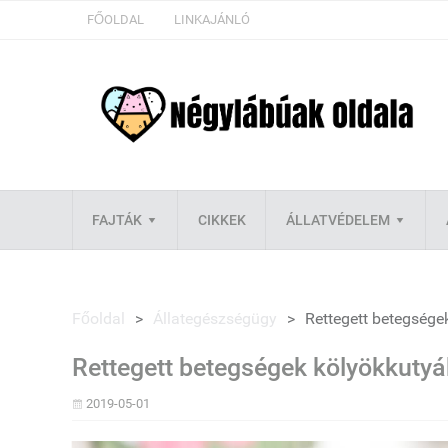
FŐOLDAL
LINKAJÁNLÓ
FAJTÁK
CIKKEK
ÁLLATVÉDELEM
Főoldal
>
Állategészségügy
>
Rettegett betegsége
Rettegett betegségek kölyökkutyá
2019-05-01