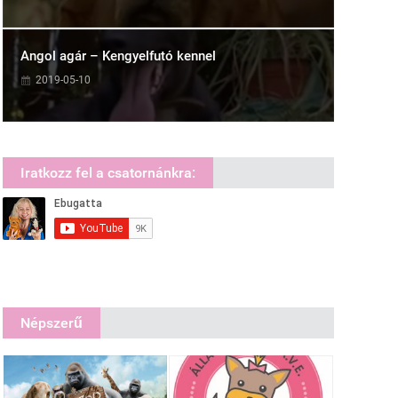
Angol agár – Kengyelfutó kennel
2019-05-10
Iratkozz fel a csatornánkra:
Népszerű