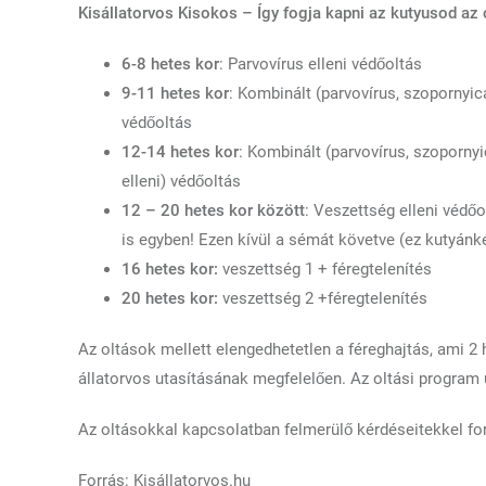
Kisállatorvos Kisokos – Így fogja kapni az kutyusod az 
6-8 hetes kor
: Parvovírus elleni védőoltás
9-11 hetes kor
: Kombinált (parvovírus, szopornyica
védőoltás
12-14 hetes kor
: Kombinált (parvovírus, szopornyi
elleni) védőoltás
12 – 20 hetes kor között
: Veszettség elleni védőo
is egyben! Ezen kívül a sémát követve (ez kutyánké
16 hetes kor:
veszettség 1 + féregtelenítés
20 hetes kor:
veszettség 2 +féregtelenítés
Az oltások mellett elengedhetetlen a féreghajtás, ami 2 
állatorvos utasításának megfelelően. Az oltási program 
Az oltásokkal kapcsolatban felmerülő kérdéseitekkel fo
Forrás: Kisállatorvos.hu