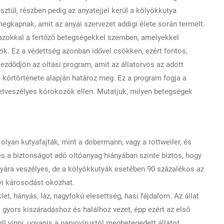
ztül, részben pedig az anyatejjel kerül a kölyökkutya
egkapnak, amit az anyai szervezet addigi élete során termelt.
z azokkal a fertőző betegségekkel szemben, amelyekkel
k. Ez a védettség azonban idővel csökken, ezért fontos,
ezdődjön az oltási program, amit az állatorvos az adott
és kórtörténete alapján határoz meg. Ez a program fogja a
etveszélyes kórokozók ellen. Mutatjuk, milyen betegségek
olyan kutyafajták, mint a dobermann, vagy a rottweiler, és
s a biztonságot adó oltóanyag hiányában szinte biztos, hogy
yára veszélyes, de a kölyökkutyák esetében 90 százalékos az
vi károsodást okozhat.
klet, hányás, láz, nagyfokú elesettség, hasi fájdalom. Az állat
 gyors kiszáradáshoz és halálhoz vezet, épp ezért az első
l vinni, ugyanis a parvovírustól megbetegedett állatot