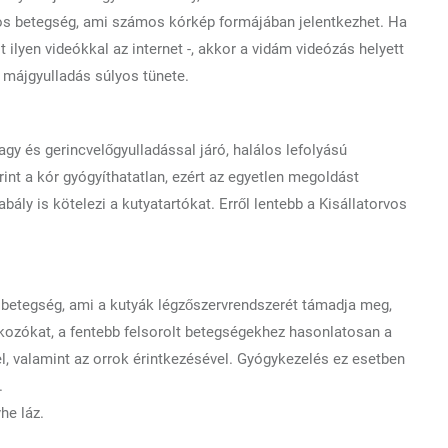
lyos betegség, ami számos kórkép formájában jelentkezhet. Ha
 ilyen videókkal az internet -, akkor a vidám videózás helyett
a májgyulladás súlyos tünete.
agy és gerincvelőgyulladással járó, halálos lefolyású
nt a kór gyógyíthatatlan, ezért az egyetlen megoldást
ály is kötelezi a kutyatartókat. Erről lentebb a Kisállatorvos
ú betegség, ami a kutyák légzőszervrendszerét támadja meg,
kozókat, a fentebb felsorolt betegségekhez hasonlatosan a
el, valamint az orrok érintkezésével. Gyógykezelés ez esetben
.
he láz.