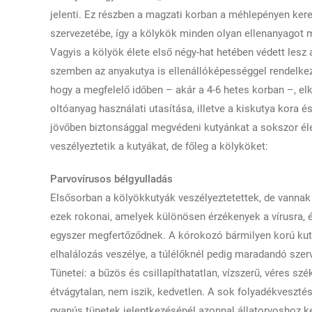
jelenti. Ez részben a magzati korban a méhlepényen keres
szervezetébe, így a kölykök minden olyan ellenanyagot m
Vagyis a kölyök élete első négy-hat hetében védett les
szemben az anyakutya is ellenállóképességgel rendelkezi
hogy a megfelelő időben – akár a 4-6 hetes korban –, elk
oltóanyag használati utasítása, illetve a kiskutya kora 
jövőben biztonsággal megvédeni kutyánkat a sokszor él
veszélyeztetik a kutyákat, de főleg a kölyköket:
Parvovírusos bélgyulladás
Elsősorban a kölyökkutyák veszélyeztetettek, de vannak 
ezek rokonai, amelyek különösen érzékenyek a vírusra, é
egyszer megfertőződnek. A kórokozó bármilyen korú kut
elhalálozás veszélye, a túlélőknél pedig maradandó szer
Tünetei: a bűzös és csillapíthatatlan, vízszerű, véres szé
étvágytalan, nem iszik, kedvetlen. A sok folyadékvesztés
gyanús tünetek jelentkezésénél azonnal állatorvoshoz kel