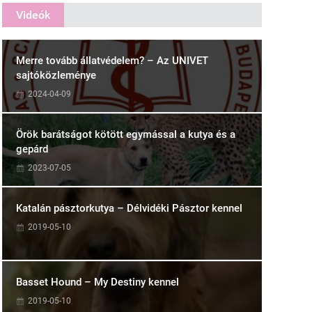
Videók
Merre tovább állatvédelem? – Az UNIVET
sajtóközleménye
2024-04-09
Örök barátságot kötött egymással a kutya és a
gepárd
2023-07-05
Katalán pásztorkutya – Délvidéki Pásztor kennel
2019-05-10
Basset Hound – My Destiny kennel
2019-05-10