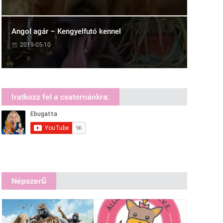
Angol agár – Kengyelfutó kennel
2019-05-10
Iratkozz fel a csatornánkra:
Népszerű