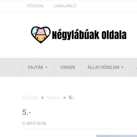
FŐOLDAL
LINKAJÁNLÓ
FAJTÁK
CIKKEK
ÁLLATVÉDELEM
Főoldal
>
Média
>
5.-
5.-
2017-10-26