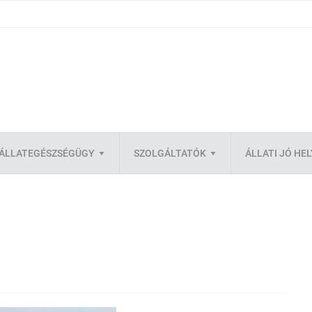
ÁLLATEGÉSZSÉGÜGY
SZOLGÁLTATÓK
ÁLLATI JÓ HE