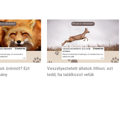
tok örömöt? Ezt
Veszélyeztetett állatok itthon: ezt
mány
tedd, ha találkozol velük