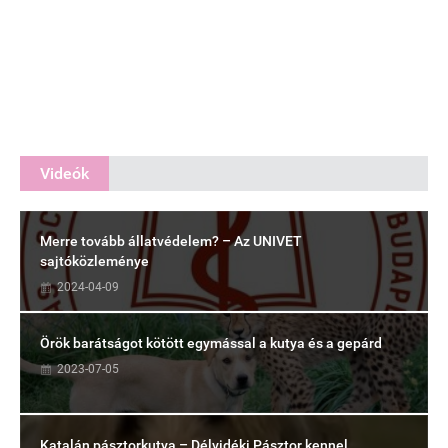
Videók
Merre tovább állatvédelem? – Az UNIVET
sajtóközleménye
2024-04-09
Örök barátságot kötött egymással a kutya és a gepárd
2023-07-05
Katalán pásztorkutya – Délvidéki Pásztor kennel