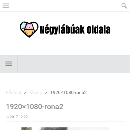
Főoldal
>
Média
>
1920×1080-rona2
1920×1080-rona2
2017-12-22