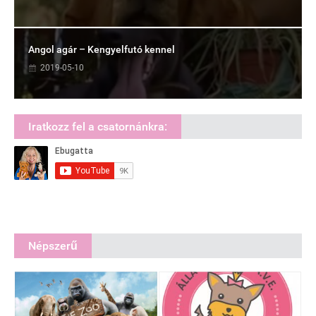
Angol agár – Kengyelfutó kennel
2019-05-10
Iratkozz fel a csatornánkra:
Népszerű