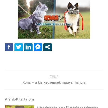
Előző
Rona – a kis kedvencek magyar hangja
Ajánlott tartalom
5 érdekesség, amitől másképp tekintesz