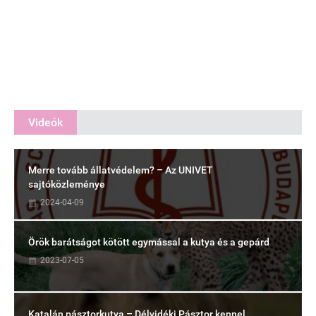
Videók
Merre tovább állatvédelem? – Az UNIVET
sajtóközleménye
2024-04-09
Örök barátságot kötött egymással a kutya és a gepárd
2023-07-05
Katalán pásztorkutya – Délvidéki Pásztor kennel