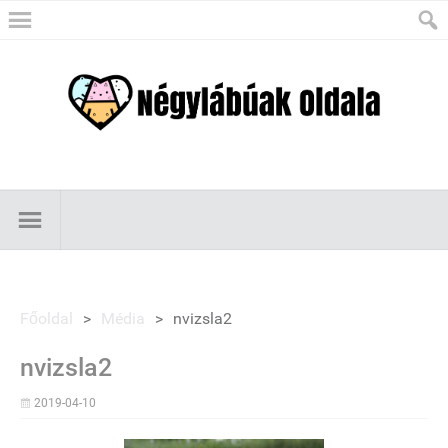
Főoldal
>
Média
>
nvizsla2
nvizsla2
2019-04-10