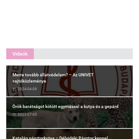
Videók
Merre tovább állatvédelem? – Az UNIVET
sajtóközleménye
2024-04-09
Örök barátságot kötött egymással a kutya és a gepárd
2023-07-05
Katalán pásztorkutya – Délvidéki Pásztor kennel