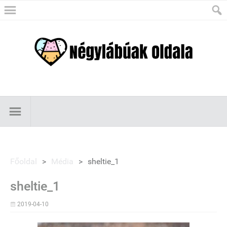
Főoldal
>
Média
>
sheltie_1
sheltie_1
2019-04-10