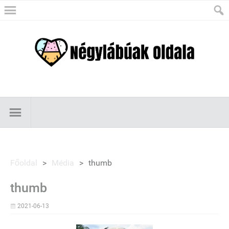
Főoldal
>
Média
>
thumb
thumb
2021-06-13