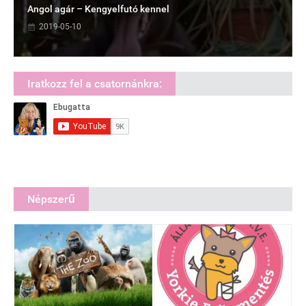
Angol agár – Kengyelfutó kennel
2019-05-10
Iratkozz fel a csatornánkra:
Népszerű