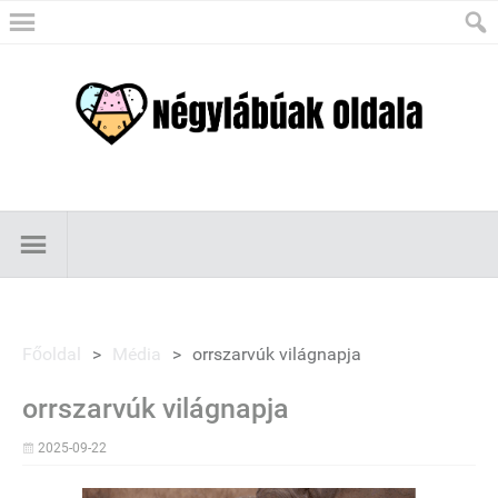
Főoldal
>
Média
>
orrszarvúk világnapja
orrszarvúk világnapja
2025-09-22