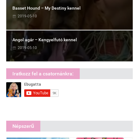
Basset Hound – My Destiny kennel
2019-05-10
Angol agár – Kengyelfutó kennel
2019-05-10
Iratkozz fel a csatornánkra:
Népszerű