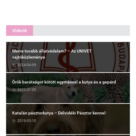
Videók
Merre tovább állatvédelem? – Az UNIVET
sajtóközleménye
2024-04-09
Örök barátságot kötött egymással a kutya és a gepárd
2023-07-05
Katalán pásztorkutya – Délvidéki Pásztor kennel
2019-05-10