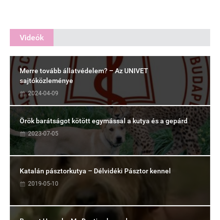
Videók
Merre tovább állatvédelem? – Az UNIVET
sajtóközleménye
2024-04-09
Örök barátságot kötött egymással a kutya és a gepárd
2023-07-05
Katalán pásztorkutya – Délvidéki Pásztor kennel
2019-05-10