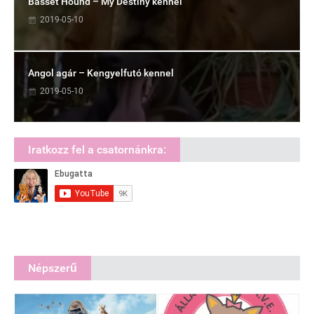
Basset Hound – My Destiny kennel
2019-05-10
Angol agár – Kengyelfutó kennel
2019-05-10
Iratkozz fel a csatornánkra:
Népszerű