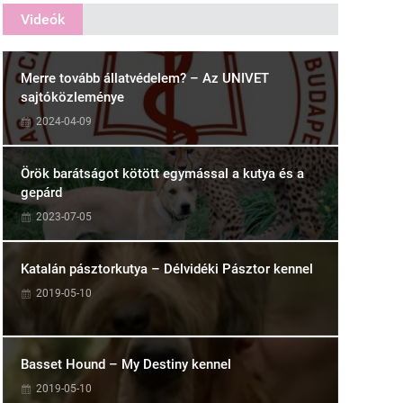
Videók
Merre tovább állatvédelem? – Az UNIVET
sajtóközleménye
2024-04-09
Örök barátságot kötött egymással a kutya és a
gepárd
2023-07-05
Katalán pásztorkutya – Délvidéki Pásztor kennel
2019-05-10
Basset Hound – My Destiny kennel
2019-05-10