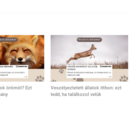
tok örömöt? Ezt
Veszélyeztetett állatok itthon: ezt
mány
tedd, ha találkozol velük