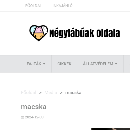
FŐOLDAL
LINKAJÁNLÓ
FAJTÁK
CIKKEK
ÁLLATVÉDELEM
Főoldal
>
Média
>
macska
macska
2024-12-03