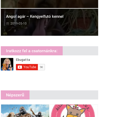
Angol agár – Kengyelfutó kennel
2019-05-10
Iratkozz fel a csatornánkra:
Népszerű