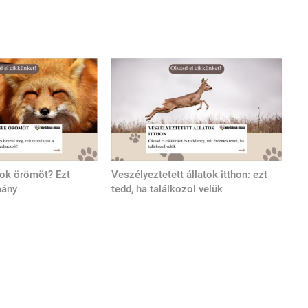
tok örömöt? Ezt
Veszélyeztetett állatok itthon: ezt
mány
tedd, ha találkozol velük