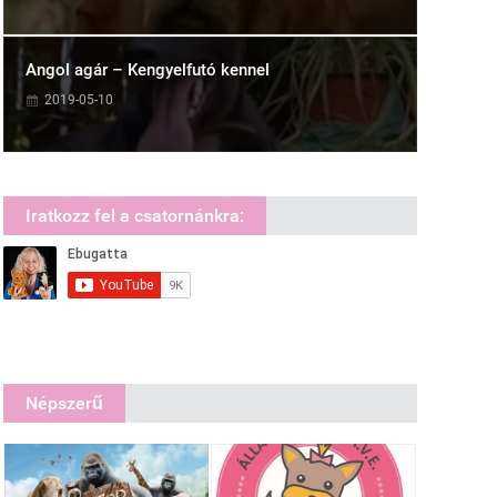
Angol agár – Kengyelfutó kennel
2019-05-10
Iratkozz fel a csatornánkra:
Népszerű