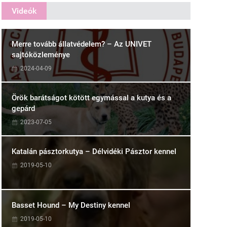
Videók
Merre tovább állatvédelem? – Az UNIVET
sajtóközleménye
2024-04-09
Örök barátságot kötött egymással a kutya és a
gepárd
2023-07-05
Katalán pásztorkutya – Délvidéki Pásztor kennel
2019-05-10
Basset Hound – My Destiny kennel
2019-05-10