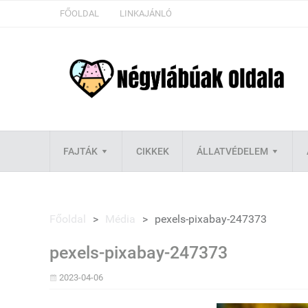
FŐOLDAL
LINKAJÁNLÓ
FAJTÁK
CIKKEK
ÁLLATVÉDELEM
Főoldal
>
Média
>
pexels-pixabay-247373
pexels-pixabay-247373
2023-04-06