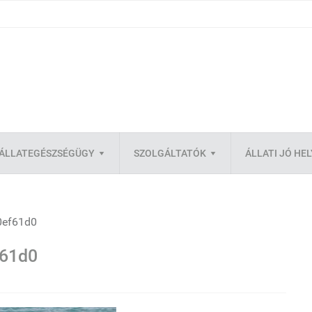
ÁLLATEGÉSZSÉGÜGY
SZOLGÁLTATÓK
ÁLLATI JÓ HE
0ef61d0
f61d0