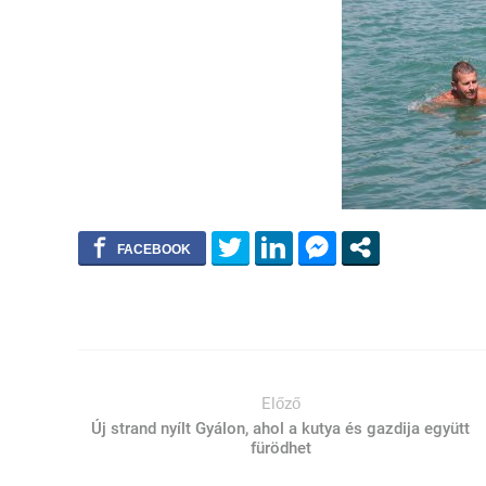
Előző
Új strand nyílt Gyálon, ahol a kutya és gazdija együtt
fürödhet