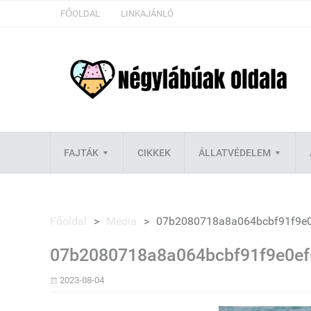
FŐOLDAL
LINKAJÁNLÓ
FAJTÁK
CIKKEK
ÁLLATVÉDELEM
Főoldal
>
Média
>
07b2080718a8a064bcbf91f9e
07b2080718a8a064bcbf91f9e0e
2023-08-04