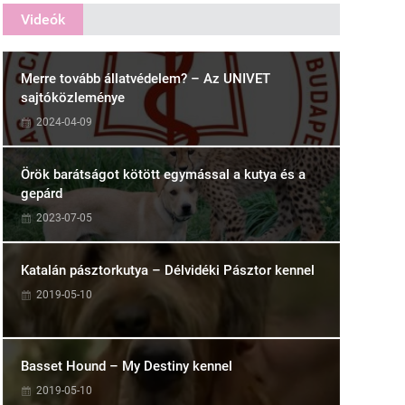
Videók
Merre tovább állatvédelem? – Az UNIVET
sajtóközleménye
2024-04-09
Örök barátságot kötött egymással a kutya és a
gepárd
2023-07-05
Katalán pásztorkutya – Délvidéki Pásztor kennel
2019-05-10
Basset Hound – My Destiny kennel
2019-05-10