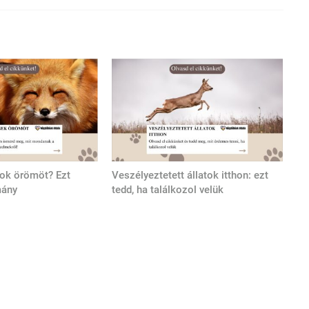
tok örömöt? Ezt
Veszélyeztetett állatok itthon: ezt
mány
tedd, ha találkozol velük