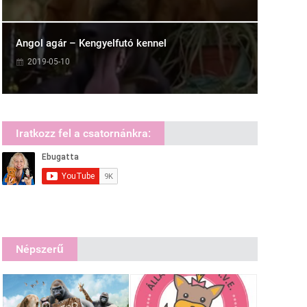
Angol agár – Kengyelfutó kennel
2019-05-10
Iratkozz fel a csatornánkra:
Népszerű