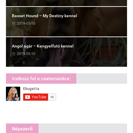
Basset Hound – My Destiny kennel
2019-05-10
Angol agár – Kengyelfutó kennel
2019-05-10
Iratkozz fel a csatornánkra:
Népszerű