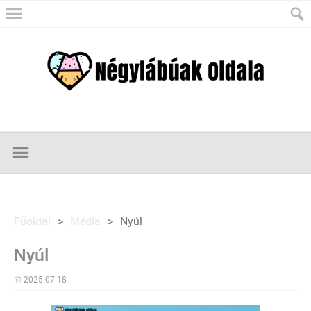
Főoldal
>
Média
>
Nyúl
Nyúl
2025-07-18