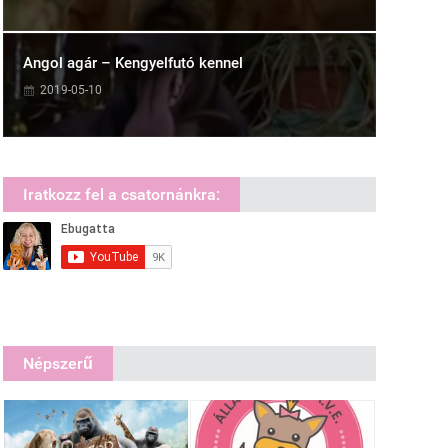
Angol agár – Kengyelfutó kennel
2019-05-10
Iratkozz fel a csatornánkra:
Népszerű