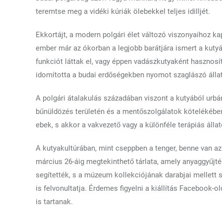
teremtse meg a vidéki kúriák ölebekkel teljes idilljét.
Ekkortájt, a modern polgári élet változó viszonyaihoz ka
ember már az ókorban a legjobb barátjára ismert a kutyá
funkciót láttak el, vagy éppen vadászkutyaként hasznosí
idomította a budai erdőségekben nyomot szaglászó álla
A polgári átalakulás századában viszont a kutyából urb
bűnüldözés területén és a mentőszolgálatok kötelékében
ebek, s akkor a vakvezető vagy a különféle terápiás áll
A kutyakultúrában, mint cseppben a tenger, benne van a
március 26-áig megtekinthető tárlata, amely anyaggyűjtés
segítették, s a múzeum kollekciójának darabjai melle
is felvonultatja. Érdemes figyelni a kiállítás Facebook-ol
is tartanak.