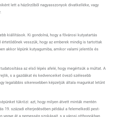
miként lett a házőrzőből nagyasszonyok divatkelléke, vagy
.
bb kiállítások. Ki gondolná, hogy a fővárosi kutyatartás
értetődőnek vesszük, hogy az emberek mindig is tartottak
ppen akkor lépünk kutyagumiba, amikor valami jelentős és
udatosítása az első lépés afelé, hogy megértsük a múltat. A
rejlik, s a gazdákat és kedvenceiket övező szélesebb
agy legalábbis sikeresebben képzeljük általa magunkat letűnt
épünket tükrözi: azt, hogy milyen átvett minták mentén
ás 19. századi elterjedésében például a felemelkedő pest-
en vegye át a nemesség szokásait, s a városi otthonokban