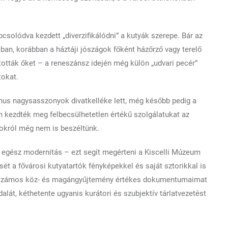
pcsolódva kezdett „diverzifikálódni” a kutyák szerepe. Bár az
ban, korábban a háztáji jószágok főként házőrző vagy terelő
tották őket – a reneszánsz idején még külön „udvari pecér”
tokat.
ánus nagysasszonyok divatkelléke lett, még később pedig a
 kezdték meg felbecsülhetetlen értékű szolgálatukat az
atokról még nem is beszéltünk.
z egész modernitás – ezt segít megérteni a Kiscelli Múzeum
ét a fővárosi kutyatartók fényképekkel és saját sztorikkal is
tt számos köz- és magángyűjtemény értékes dokumentumaimat
dalát, kéthetente ugyanis kurátori és szubjektív tárlatvezetést