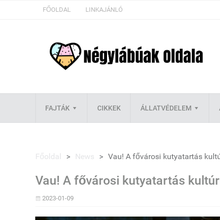
FŐOLDAL
LINKAJÁNLÓ
FAJTÁK
CIKKEK
ÁLLATVÉDELEM
Főoldal
>
News
>
Vau! A fővárosi kutyatartás kult
Vau! A fővárosi kutyatartás kultú
2023-01-09