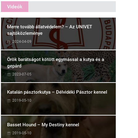
Videók
Merre tovább állatvédelem? – Az UNIVET
sajtóközleménye
2024-04-09
Örök barátságot kötött egymással a kutya és a
gepárd
2023-07-05
Katalán pásztorkutya – Délvidéki Pásztor kennel
2019-05-10
Basset Hound – My Destiny kennel
2019-05-10