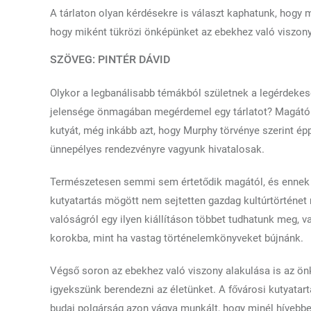
A tárlaton olyan kérdésekre is választ kaphatunk, hogy 
hogy miként tükrözi önképünket az ebekhez való viszony
SZÖVEG: PINTÉR DÁVID
Olykor a legbanálisabb témákból születnek a legérdekese
jelensége önmagában megérdemel egy tárlatot? Magától 
kutyát, még inkább azt, hogy Murphy törvénye szerint é
ünnepélyes rendezvényre vagyunk hivatalosak.
Természetesen semmi sem értetődik magától, és ennek t
kutyatartás mögött nem sejtetten gazdag kultúrtörténet 
valóságról egy ilyen kiállításon többet tudhatunk meg, v
korokba, mint ha vastag történelemkönyveket bújnánk.
Végső soron az ebekhez való viszony alakulása is az önk
igyekszünk berendezni az életünket. A fővárosi kutyatart
budai polgárság azon vágya munkált, hogy minél hívebb