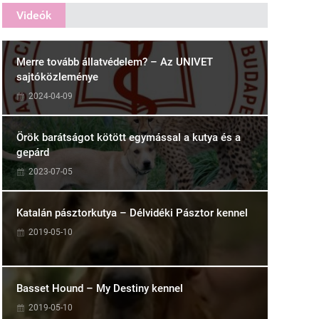
Videók
Merre tovább állatvédelem? – Az UNIVET
sajtóközleménye
2024-04-09
Örök barátságot kötött egymással a kutya és a
gepárd
2023-07-05
Katalán pásztorkutya – Délvidéki Pásztor kennel
2019-05-10
Basset Hound – My Destiny kennel
2019-05-10