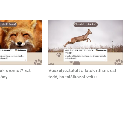
tok örömöt? Ezt
Veszélyeztetett állatok itthon: ezt
mány
tedd, ha találkozol velük