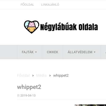
FŐOLDAL
LINKAJÁNLÓ
FAJTÁK
CIKKEK
ÁLLATVÉDELEM
Főoldal
>
Média
>
whippet2
whippet2
2019-04-13