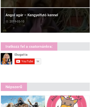
Angol agár – Kengyelfutó kennel
2019-05-10
Iratkozz fel a csatornánkra:
Népszerű