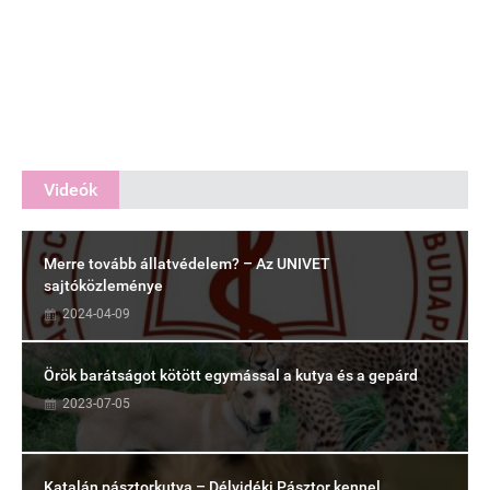
Videók
Merre tovább állatvédelem? – Az UNIVET
sajtóközleménye
2024-04-09
Örök barátságot kötött egymással a kutya és a gepárd
2023-07-05
Katalán pásztorkutya – Délvidéki Pásztor kennel