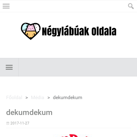
Főoldal
>
Média
>
dekumdekum
dekumdekum
2017-11-27