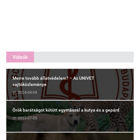
Videók
Merre tovább állatvédelem? – Az UNIVET
sajtóközleménye
2024-04-09
Örök barátságot kötött egymással a kutya és a gepárd
2023-07-05