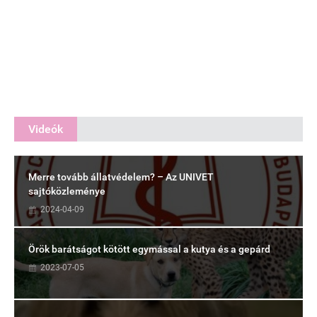
Videók
Merre tovább állatvédelem? – Az UNIVET
sajtóközleménye
2024-04-09
Örök barátságot kötött egymással a kutya és a gepárd
2023-07-05