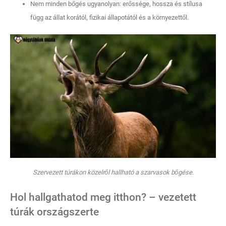
Nem minden bőgés ugyanolyan: erőssége, hossza és stílusa
függ az állat korától, fizikai állapotától és a környezettől.
Szervezett túrákon közelről hallható a szarvasok bőgése.
Hol hallgathatod meg itthon? – vezetett
túrák országszerte