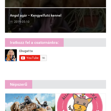
Angol agár – Kengyelfutó kennel
2019-05-10
Iratkozz fel a csatornánkra:
Népszerű