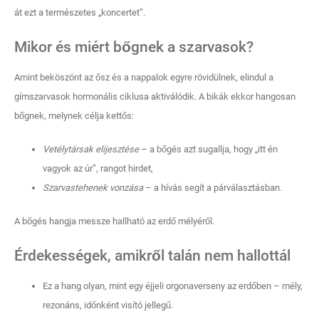
át ezt a természetes „koncertet”.
Mikor és miért bőgnek a szarvasok?
Amint beköszönt az ősz és a nappalok egyre rövidülnek, elindul a
gímszarvasok hormonális ciklusa aktiválódik. A bikák ekkor hangosan
bőgnek, melynek célja kettős:
Vetélytársak elijesztése
– a bőgés azt sugallja, hogy „itt én
vagyok az úr”, rangot hirdet,
Szarvastehenek vonzása
– a hívás segít a párválasztásban.
A bőgés hangja messze hallható az erdő mélyéről.
Érdekességek, amikről talán nem hallottál
Ez a hang olyan, mint egy éjjeli orgonaverseny az erdőben – mély,
rezonáns, időnként visító jellegű.