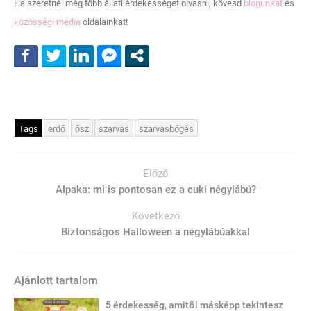
Ha szeretnél még több állati érdekességet olvasni, kövesd
blogunkat
és
közösségi média
oldalainkat!
Tags
erdő
ősz
szarvas
szarvasbőgés
Előző
Alpaka: mi is pontosan ez a cuki négylábú?
Következő
Biztonságos Halloween a négylábúakkal
Ajánlott tartalom
5 érdekesség, amitől másképp tekintesz