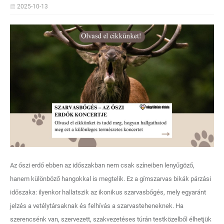
2025-10-13
Az őszi erdő ebben az időszakban nem csak színeiben lenyűgöző,
hanem különböző hangokkal is megtelik. Ez a gímszarvas bikák párzási
időszaka: ilyenkor hallatszik az ikonikus szarvasbőgés, mely egyaránt
jelzés a vetélytársaknak és felhívás a szarvasteheneknek. Ha
szerencsénk van, szervezett, szakvezetéses túrán testközelből élhetjük