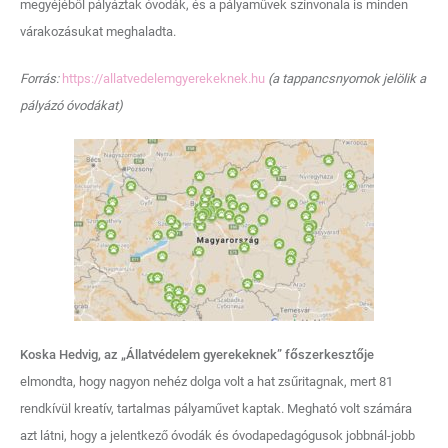
megyéjéből pályáztak óvodák, és a pályaművek színvonala is minden
várakozásukat meghaladta.
Forrás:
https://allatvedelemgyerekeknek.hu
(a tappancsnyomok jelölik a
pályázó óvodákat)
Koska Hedvig, az „Állatvédelem gyerekeknek” főszerkesztője
elmondta, hogy nagyon nehéz dolga volt a hat zsűritagnak, mert 81
rendkívül kreatív, tartalmas pályaművet kaptak. Megható volt számára
azt látni, hogy a jelentkező óvodák és óvodapedagógusok jobbnál-jobb