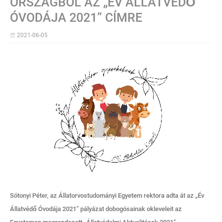
ORSZÁGBÓL AZ „ÉV ÁLLATVÉDŐ
ÓVODÁJA 2021” CÍMRE
2021-06-05
Sótonyi Péter, az Állatorvostudományi Egyetem rektora adta át az „Év
Állatvédő Óvodája 2021” pályázat dobogósainak okleveleit az