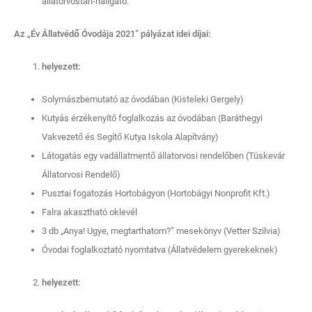
állatorvostan-hallgató.
Az „Év Állatvédő Óvodája 2021” pályázat idei díjai:
helyezett:
Solymászbemutató az óvodában (Kisteleki Gergely)
Kutyás érzékenyítő foglalkozás az óvodában (Baráthegyi
Vakvezető és Segítő Kutya Iskola Alapítvány)
Látogatás egy vadállatmentő állatorvosi rendelőben (Tüskevár
Állatorvosi Rendelő)
Pusztai fogatozás Hortobágyon (Hortobágyi Nonprofit Kft.)
Falra akasztható oklevél
3 db „Anya! Ugye, megtarthatom?” mesekönyv (Vetter Szilvia)
Óvodai foglalkoztató nyomtatva (Állatvédelem gyerekeknek)
helyezett: