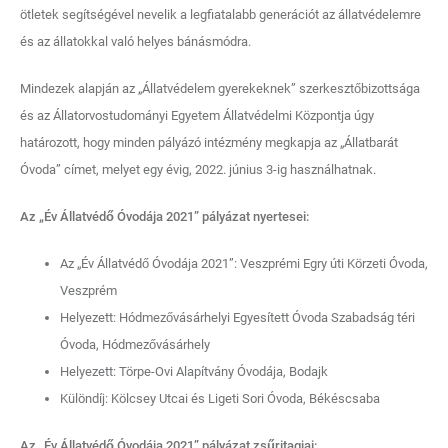
ötletek segítségével nevelik a legfiatalabb generációt az állatvédelemre
és az állatokkal való helyes bánásmódra.
Mindezek alapján az „Állatvédelem gyerekeknek” szerkesztőbizottsága
és az Állatorvostudományi Egyetem Állatvédelmi Központja úgy
határozott, hogy minden pályázó intézmény megkapja az „Állatbarát
Óvoda” címet, melyet egy évig, 2022. június 3-ig használhatnak.
Az „Év Állatvédő Óvodája 2021” pályázat
nyertesei
:
Az „Év Állatvédő Óvodája 2021”: Veszprémi Egry úti Körzeti Óvoda,
Veszprém
Helyezett: Hódmezővásárhelyi Egyesített Óvoda Szabadság téri
Óvoda, Hódmezővásárhely
Helyezett: Törpe-Ovi Alapítvány Óvodája, Bodajk
Különdíj: Kölcsey Utcai és Ligeti Sori Óvoda, Békéscsaba
Az „Év Állatvédő Óvodája 2021” pályázat zsűritagjai: