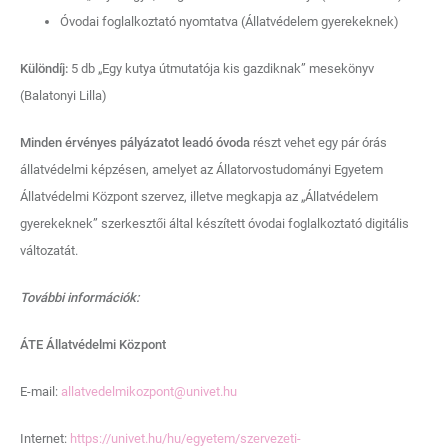
Óvodai foglalkoztató nyomtatva (Állatvédelem gyerekeknek)
Különdíj:
5 db „Egy kutya útmutatója kis gazdiknak” mesekönyv
(Balatonyi Lilla)
Minden érvényes pályázatot leadó óvoda
részt vehet egy pár órás
állatvédelmi képzésen, amelyet az Állatorvostudományi Egyetem
Állatvédelmi Központ szervez, illetve megkapja az „Állatvédelem
gyerekeknek” szerkesztői által készített óvodai foglalkoztató digitális
változatát.
További információk:
ÁTE Állatvédelmi Központ
E-mail:
allatvedelmikozpont@univet.hu
Internet:
https://univet.hu/hu/egyetem/szervezeti-