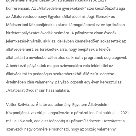
Egyetemen megrendezett „Állatvédelmi Aktualitások 2021”
konferencián. Az „Állatvédelem gyerekeknek” szerkesztőbizottsága
az Állatorvostudományi Egyetem Állatvédelmi, Jogi, Elemző- és
Módszertani Központjának szakmai támogatásával ez év áprilisában
hirdetett pályázatot óvodák számára. A pályázatra olyan óvodák
jelentkezését várták, akik az idei évben kiemelkedően sokat tettek az
állatvédelemért, és törekedtek arra, hogy beépítsék a felelős
állattartást a nevelésbe változatos és kreatív programok segítségével.
A beérkező pályázatok magas színvonalára való tekintettel az
állatvédelmi és pedagógus szakemberekből álló zsűri döntése
értelmében idén valamennyi pályázó jogosult egy éven keresztül az
„Állatbarát Óvoda” cím használatára.
Vetter Szilvia, az Állatorvostudományi Egyetem Állatvédelmi
Központjának vezetője
hangsúlyozta: a pályázat leadási határideje 2021.
május 15-e volt, eddig az időpontig 81 pályamű érkezett. Hozzátette: a
szervezők nagy örömére elmondható, hogy az ország valamennyi