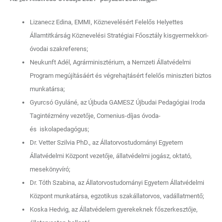
Lizanecz Edina, EMMI, Köznevelésért Felelős Helyettes
Államtitkárság Köznevelési Stratégiai Főosztály kisgyermekkori-
óvodai szakreferens;
Neukunft Adél, Agrárminisztérium, a Nemzeti Állatvédelmi
Program megújításáért és végrehajtásért felelős miniszteri biztos
munkatársa;
Gyurcsó Gyuláné, az Újbuda GAMESZ Újbudai Pedagógiai Iroda
Tagintézmény vezetője, Comenius-díjas óvoda-
és iskolapedagógus;
Dr. Vetter Szilvia PhD., az Állatorvostudományi Egyetem
Állatvédelmi Központ vezetője, állatvédelmi jogász, oktató,
mesekönyvíró;
Dr. Tóth Szabina, az Állatorvostudományi Egyetem Állatvédelmi
Központ munkatársa, egzotikus szakállatorvos, vadállatmentő;
Koska Hedvig, az Állatvédelem gyerekeknek főszerkesztője,