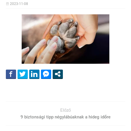
2023-11-08
Előző
9 biztonsági tipp négylábúaknak a hideg időre