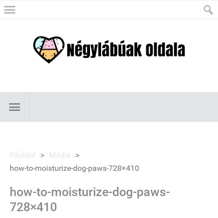
Főoldal
>
Média
>
how-to-moisturize-dog-paws-728×410
how-to-moisturize-dog-paws-
728×410