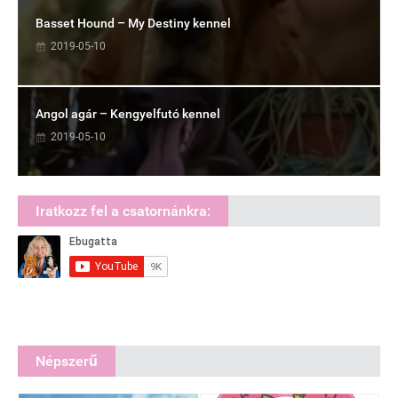
Basset Hound – My Destiny kennel
2019-05-10
Angol agár – Kengyelfutó kennel
2019-05-10
Iratkozz fel a csatornánkra:
Népszerű