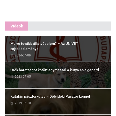
Videók
Merre tovább állatvédelem? – Az UNIVET
sajtóközleménye
2024-04-09
Örök barátságot kötött egymással a kutya és a gepárd
2023-07-05
Katalán pásztorkutya – Délvidéki Pásztor kennel
2019-05-10