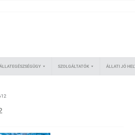
ÁLLATEGÉSZSÉGÜGY
SZOLGÁLTATÓK
ÁLLATI JÓ HE
612
2