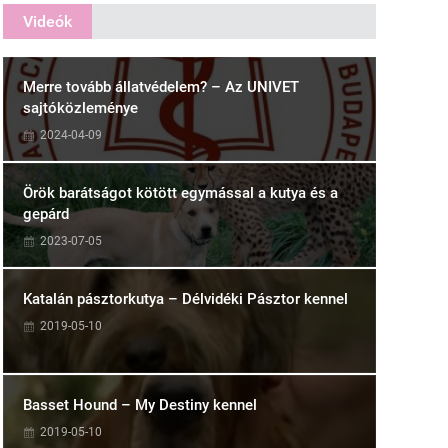
Videók
Merre tovább állatvédelem? – Az UNIVET
sajtóközleménye
2024-04-09
Örök barátságot kötött egymással a kutya és a
gepárd
2023-07-05
Katalán pásztorkutya – Délvidéki Pásztor kennel
2019-05-10
Basset Hound – My Destiny kennel
2019-05-10