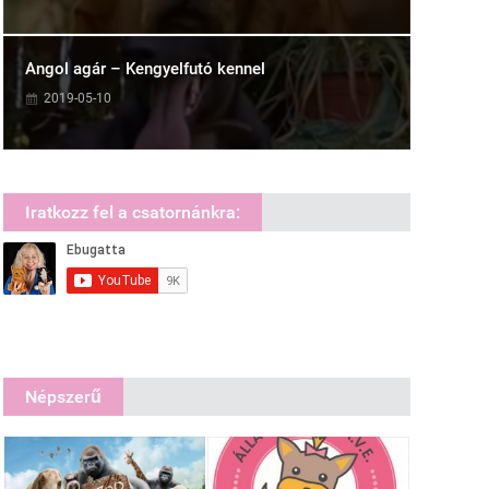
Angol agár – Kengyelfutó kennel
2019-05-10
Iratkozz fel a csatornánkra:
Népszerű