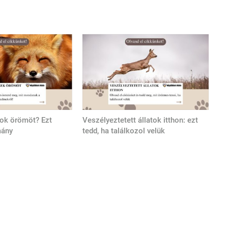
tok örömöt? Ezt
Veszélyeztetett állatok itthon: ezt
mány
tedd, ha találkozol velük