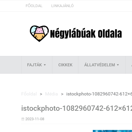
FŐOLDAL
LINKAJÁNLÓ
FAJTÁK
CIKKEK
ÁLLATVÉDELEM
Főoldal
>
Média
>
istockphoto-1082960742-612×
istockphoto-1082960742-612×61
2023-11-08