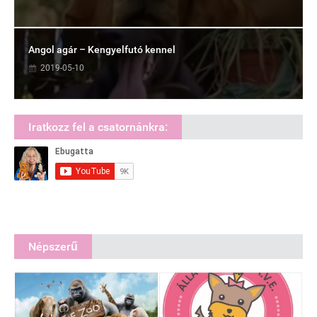
Angol agár – Kengyelfutó kennel
2019-05-10
Iratkozz fel a csatornánkra:
Népszerű