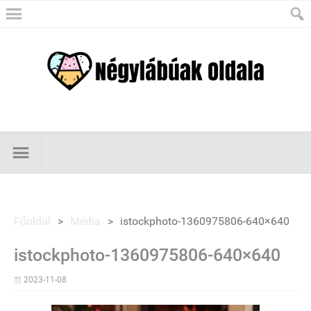
Főoldal
>
Média
>
istockphoto-1360975806-640×640
istockphoto-1360975806-640×640
2023-11-08