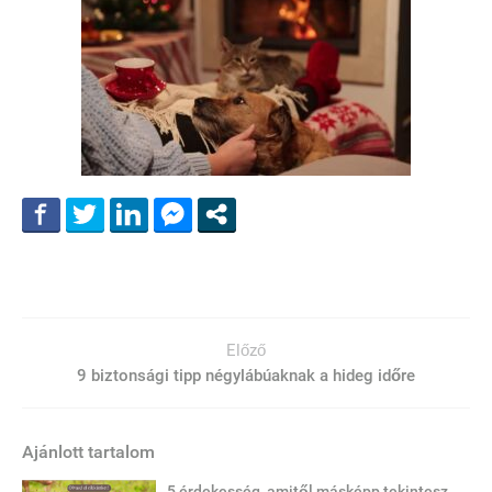
Előző
9 biztonsági tipp négylábúaknak a hideg időre
Ajánlott tartalom
5 érdekesség, amitől másképp tekintesz