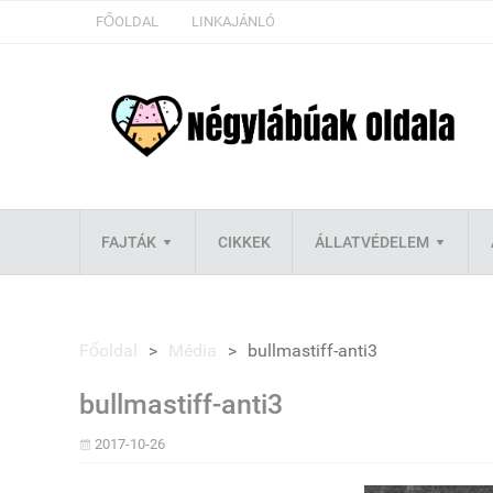
FŐOLDAL
LINKAJÁNLÓ
FAJTÁK
CIKKEK
ÁLLATVÉDELEM
Főoldal
>
Média
>
bullmastiff-anti3
bullmastiff-anti3
2017-10-26