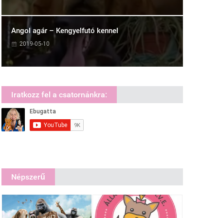
Angol agár – Kengyelfutó kennel
2019-05-10
Iratkozz fel a csatornánkra:
Népszerű