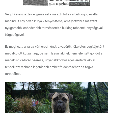
Végül keresztezték egymással a masztiffot és a bulldogot, ezáltal
megindult egy olyan kutya kitenyésztése, amely ötvözi a masztiff
nyugodtabb, csöndesebb természetét a bulldog robbanékonyságával,
fürgeségével.
Ez meghozta a várva-várt eredményt: a vadőrök tökéletes segítőjeként
megalkotott kutya nagy, de nem lassú, akinek nem jelentett gondot a
menekülő vadorzó beérése, ugyanakkor bőséges erőtartalékkal
rendelkezett akár a legerősebb ember feldöntéséhez és fogva
tartásához.