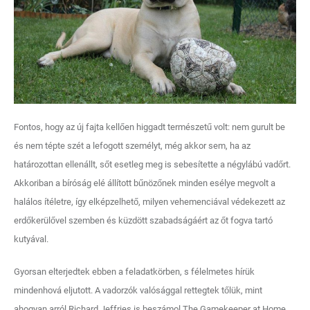
Fontos, hogy az új fajta kellően higgadt természetű volt: nem gurult be
és nem tépte szét a lefogott személyt, még akkor sem, ha az
határozottan ellenállt, sőt esetleg meg is sebesítette a négylábú vadőrt.
Akkoriban a bíróság elé állított bűnözőnek minden esélye megvolt a
halálos ítéletre, így elképzelhető, milyen vehemenciával védekezett az
erdőkerülővel szemben és küzdött szabadságáért az őt fogva tartó
kutyával.
Gyorsan elterjedtek ebben a feladatkörben, s félelmetes hírük
mindenhová eljutott. A vadorzók valósággal rettegtek tőlük, mint
ahogyan arról Richard Jeffries is beszámol The Gamekeeper at Home