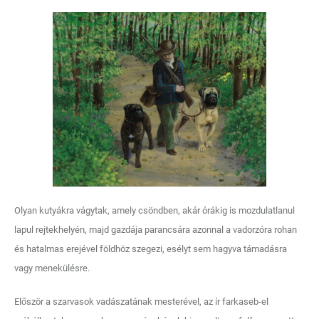
Olyan kutyákra vágytak, amely csöndben, akár órákig is mozdulatlanul
lapul rejtekhelyén, majd gazdája parancsára azonnal a vadorzóra rohan
és hatalmas erejével földhöz szegezi, esélyt sem hagyva támadásra
vagy menekülésre.
Először a szarvasok vadászatának mesterével, az ír farkaseb-el