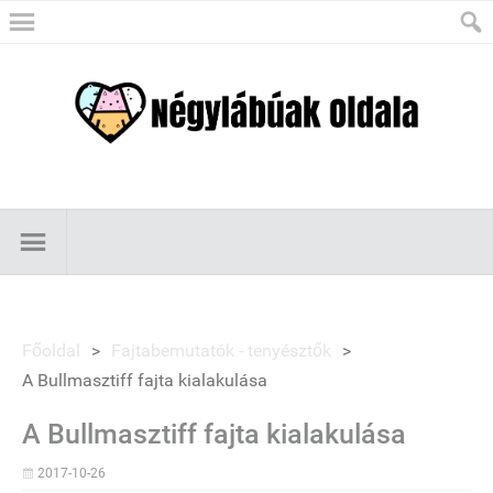
Főoldal
>
Fajtabemutatók - tenyésztők
>
A Bullmasztiff fajta kialakulása
A Bullmasztiff fajta kialakulása
2017-10-26