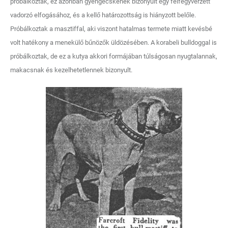
próbálkoztak, ez azonban gyengécskének bizonyult egy felfegyverzett
vadorzó elfogásához, és a kellő határozottság is hiányzott belőle.
Próbálkoztak a masztiffal, aki viszont hatalmas termete miatt kevésbé
volt hatékony a menekülő bűnözők üldözésében. A korabeli bulldoggal is
próbálkoztak, de ez a kutya akkori formájában túlságosan nyugtalannak,
makacsnak és kezelhetetlennek bizonyult.