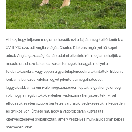
Ahhoz, hogy teljesen megismerhessük ezt a fajtát, meg kell értenünk a
XVIII-XIX.századi Anglia világát. Charles Dickens regényei hű képet
adnak Anglia gazdasági és társadalmi ellentéteiről: megismerhetjük a
nincstelen, éhező falusi és városi tömegek haragját, mellyel a
földbirtokosokra, vagy éppen a gyártulajdonosokra tekintettek. Ebben a
korban a bűnözés valóban egyet jelentett a megélhetéssel,
leggyakrabban az ennivaló megszerzéséért loptak, s gyakori jelenség
volt, hogy a nagybirtokok erdeiben vadorzásra kényszerültek. Mivel
elfogásuk esetén szigorú büntetés várt rájuk, védekezésük is kegyetlen
és gyilkos volt. Érthető hát, hogy a vadőrök olyan kutyafajta
kitenyésztésével próbálkoztak, amely veszélyes munkájuk során képes
megvédeni őket.