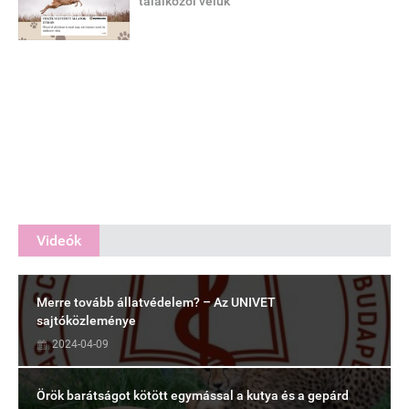
találkozol velük
Videók
Merre tovább állatvédelem? – Az UNIVET
sajtóközleménye
2024-04-09
Örök barátságot kötött egymással a kutya és a gepárd