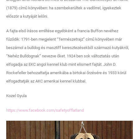
(1879) című könyvében: ha szembekerültek a vadőrrel, igyekeztek
először a kutyáját lelőni.
A fajta első írásos említése egyébként a francia Buffon nevéhez
fűződik: 1791-ben megjelent “Természetrajz” című könyvében már
beszámol a bulldog és masztiff keresztezésekből származó kutyákról,
“Nehéz Bulldognak” nevezve őket. 1924 ben sok változtatás után
elfogadja az EKC angol kennel klub mint elismert fajtát. John D.
Rockefeller behozattatja amerikába a birtokai őrzésére és 1933 körül
elfogadtatják az AKC amerikai kennel klubbal.
Kozel Gyula
https://www.facebook.com/safetyofflatland