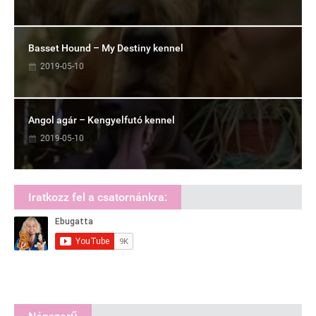
Basset Hound – My Destiny kennel
2019-05-10
Angol agár – Kengyelfutó kennel
2019-05-10
Iratkozz fel a csatornánkra: