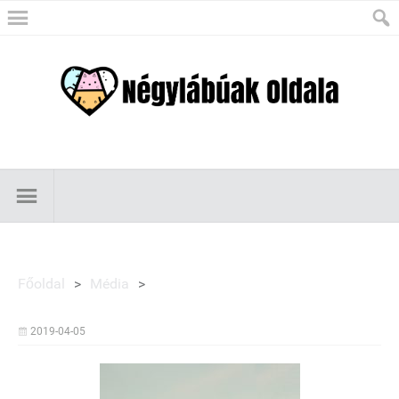
Főoldal
>
Média
>
2019-04-05