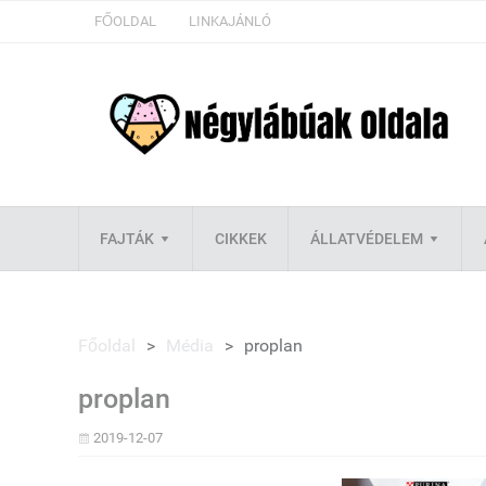
FŐOLDAL
LINKAJÁNLÓ
FAJTÁK
CIKKEK
ÁLLATVÉDELEM
Főoldal
>
Média
>
proplan
proplan
2019-12-07