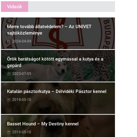
Videók
Merre tovább állatvédelem? – Az UNIVET
sajtóközleménye
2024-04-09
Örök barátságot kötött egymással a kutya és a
gepárd
2023-07-05
Katalán pásztorkutya – Délvidéki Pásztor kennel
2019-05-10
Basset Hound – My Destiny kennel
2019-05-10