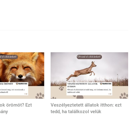
tok örömöt? Ezt
Veszélyeztetett állatok itthon: ezt
mány
tedd, ha találkozol velük