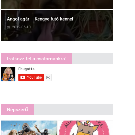
Angol agár – Kengyelfutó kennel
2019-05-10
Iratkozz fel a csatornánkra:
Népszerű