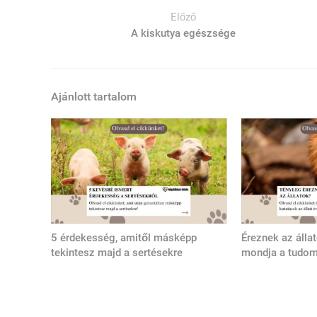
Előző
A kiskutya egészsége
Ajánlott tartalom
5 érdekesség, amitől másképp
Éreznek az álla
tekintesz majd a sertésekre
mondja a tudo