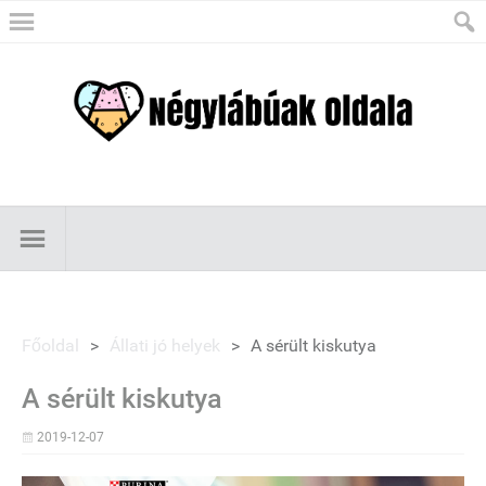
Főoldal
>
Állati jó helyek
>
A sérült kiskutya
A sérült kiskutya
2019-12-07