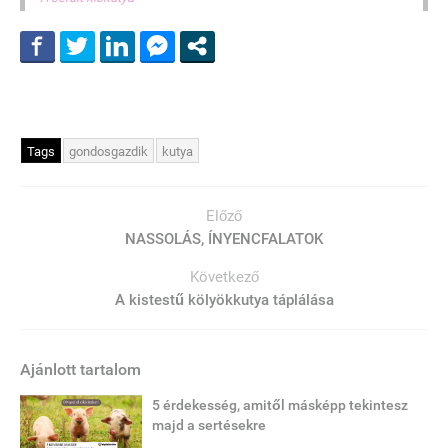
Tags
gondosgazdik
kutya
Előző
NASSOLÁS, ÍNYENCFALATOK
Következő
A kistestű kölyökkutya táplálása
Ajánlott tartalom
5 érdekesség, amitől másképp tekintesz
majd a sertésekre