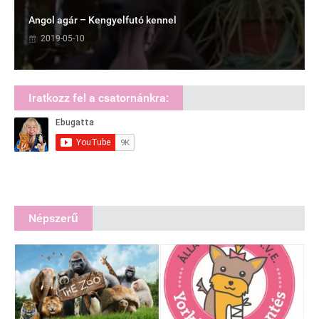
Angol agár – Kengyelfutó kennel
2019-05-10
Iratkozz fel a csatornánkra:
Népszerű