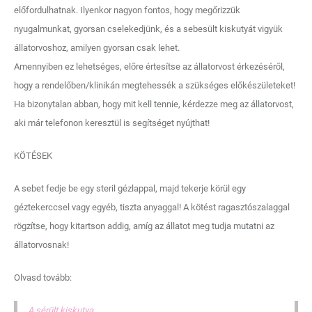
előfordulhatnak. Ilyenkor nagyon fontos, hogy megőrizzük
nyugalmunkat, gyorsan cselekedjünk, és a sebesült kiskutyát vigyük
állatorvoshoz, amilyen gyorsan csak lehet.
Amennyiben ez lehetséges, előre értesítse az állatorvost érkezéséről,
hogy a rendelőben/klinikán megtehessék a szükséges előkészületeket!
Ha bizonytalan abban, hogy mit kell tennie, kérdezze meg az állatorvost,
aki már telefonon keresztül is segítséget nyújthat!
KÖTÉSEK
A sebet fedje be egy steril gézlappal, majd tekerje körül egy
géztekerccsel vagy egyéb, tiszta anyaggal! A kötést ragasztószalaggal
rögzítse, hogy kitartson addig, amíg az állatot meg tudja mutatni az
állatorvosnak!
Olvasd tovább:
A sérült kiskutya