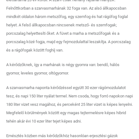
Felnőttkorban a szarvasmarhának 32 foga van. Az alsó állkapocsban
mindkét oldalon három metszőfog, egy szemfog és hat rágófog foglal
helyet. A felső állkapocsban nincsenek metsző- és szemfogak;
porcszalag helyettesíti őket. A füvet a marha a metszőfogak és a
porcszalag közé fogja, majd egy fejmozdulattal leszakítja. A porcszalag
és a rágófogak között foghíj van.
A kérődzőknek, így a marhának is négy gyomra van: bendő, hálós
gyomor, leveles gyomor, oltógyomor.
A szarvasmarha naponta kérődzéssel együtt 30 ezer rágómozdulatot
tesz, és napi 150 liter nyálat termel. Nem csoda, hogy forró napokon napi
180 liter vizet vesz magához, és perceként 25 liter vizet is képes lenyelni.
Megfelelő körülmények között egy magas tejtermelésre képes hibrid
tehén akár évi 10 ezer liter tejet képes adni.
Emésztés közben más kérődzőkhöz hasonlóan erjesztési gázok