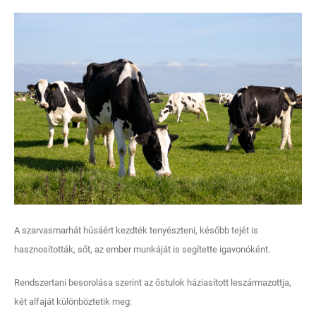
A szarvasmarhát húsáért kezdték tenyészteni, később tejét is
hasznosították, sőt, az ember munkáját is segítette igavonóként.
Rendszertani besorolása szerint az őstulok háziasított leszármazottja,
két alfaját különböztetik meg: