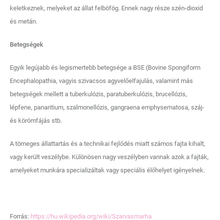
keletkeznek, melyeket az állat felböfög. Ennek nagy része szén-dioxid
és metán.
Betegségek
Egyik legújabb és legismertebb betegsége a BSE (Bovine Spongiform
Encephalopathia, vagyis szivacsos agyvelőelfajulás, valamint más
betegségek mellett a tuberkulózis, paratuberkulózis, brucellózis,
lépfene, panaritium, szalmonellózis, gangraena emphysematosa, száj-
és körömfájás stb.
A tömeges állattartás és a technikai fejlődés miatt számos fajta kihalt,
vagy került veszélybe. Különösen nagy veszélyben vannak azok a fajták,
amelyeket munkára specializáltak vagy speciális élőhelyet igényelnek.
Forrás:
https://hu.wikipedia.org/wiki/Szarvasmarha