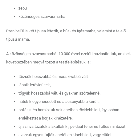
zebu
közönséges szarvasmarha
Ezen belül is két típusa létezik, a hús- és igásmarha, valamint a tejelő
típusú marha.
A közönséges szarvasmarhát 10.000 évvel ezelőtt háziasították, aminek
következtében megváltozott a testfelépítésük is:
törzsük hosszabbá és masszívabbá vált
lábaik lerövidültek,
tőgyük hosszabbá vált, és gyakran szőrtelenné.
hátuk kiegyenesedett és alacsonyabbra került.
pofájuk és homlokuk sok esetben rövidebb lett, így jobban
emlékeztet a borjak kinézetére,
új színváltozatok alakultak ki, például fehér és foltos mintázat
szarvuk egyes fajták esetében kisebb lett, vagy eltűnt.