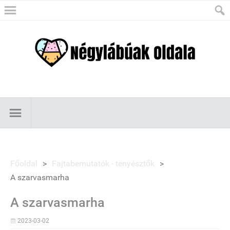
Főoldal
>
Fajtabemutatók - tenyésztők
>
A szarvasmarha
A szarvasmarha
2023-03-02