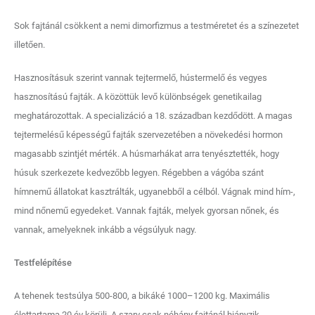
Sok fajtánál csökkent a nemi dimorfizmus a testméretet és a színezetet
illetően.
Hasznosításuk szerint vannak tejtermelő, hústermelő és vegyes
hasznosítású fajták. A közöttük levő különbségek genetikailag
meghatározottak. A specializáció a 18. században kezdődött. A magas
tejtermelésű képességű fajták szervezetében a növekedési hormon
magasabb szintjét mérték. A húsmarhákat arra tenyésztették, hogy
húsuk szerkezete kedvezőbb legyen. Régebben a vágóba szánt
hímnemű állatokat kasztrálták, ugyanebből a célból. Vágnak mind hím-,
mind nőnemű egyedeket. Vannak fajták, melyek gyorsan nőnek, és
vannak, amelyeknek inkább a végsúlyuk nagy.
Testfelépítése
A tehenek testsúlya 500-800, a bikáké 1000–1200 kg. Maximális
élettartama 20 év körüli. A szarv csak néhány fajtánál hiányzik.