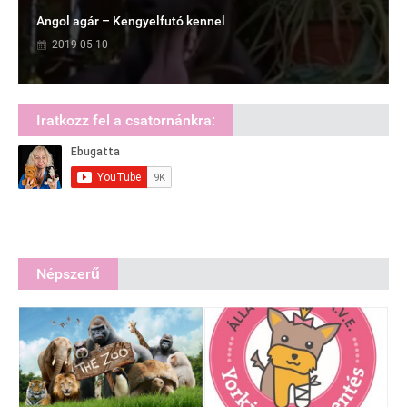
Angol agár – Kengyelfutó kennel
2019-05-10
Iratkozz fel a csatornánkra:
Népszerű