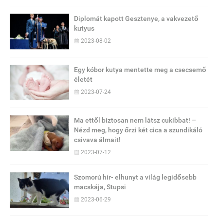
Diplomát kapott Gesztenye, a vakvezető
kutyus
2023-08-02
Egy kóbor kutya mentette meg a csecsemő
életét
2023-07-24
Ma ettől biztosan nem látsz cukibbat! –
Nézd meg, hogy őrzi két cica a szundikáló
csivava álmait!
2023-07-12
Szomorú hír- elhunyt a világ legidősebb
macskája, Stupsi
2023-06-29