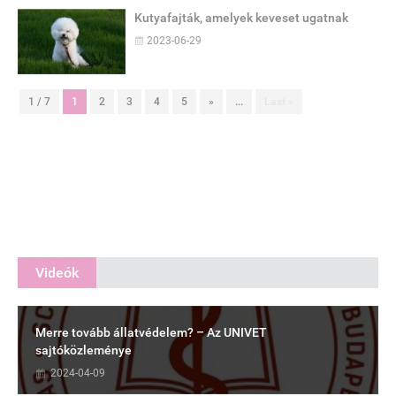
Kutyafajták, amelyek keveset ugatnak
2023-06-29
1 / 7
1
2
3
4
5
»
...
Last »
Videók
Merre tovább állatvédelem? – Az UNIVET
sajtóközleménye
2024-04-09