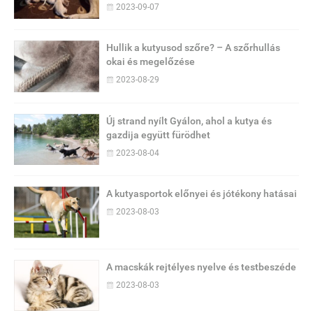
2023-09-07
Hullik a kutyusod szőre? – A szőrhullás
okai és megelőzése
2023-08-29
Új strand nyílt Gyálon, ahol a kutya és
gazdija együtt fürödhet
2023-08-04
A kutyasportok előnyei és jótékony hatásai
2023-08-03
A macskák rejtélyes nyelve és testbeszéde
2023-08-03