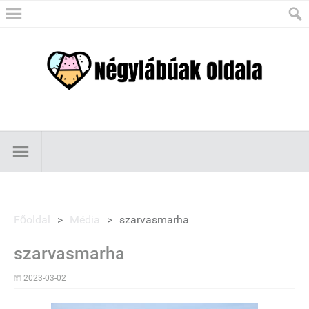
Főoldal
>
Média
>
szarvasmarha
szarvasmarha
2023-03-02