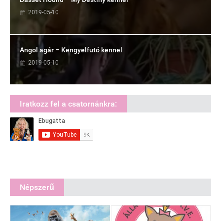
2019-05-10
Angol agár – Kengyelfutó kennel
2019-05-10
Iratkozz fel a csatornánkra:
Népszerű