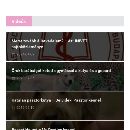
Videók
Merre tovább állatvédelem? – Az UNIVET
sajtóközleménye
2024-04-09
Örök barátságot kötött egymással a kutya és a gepárd
2023-07-05
Katalán pásztorkutya – Délvidéki Pásztor kennel
2019-05-10
Basset Hound – My Destiny kennel