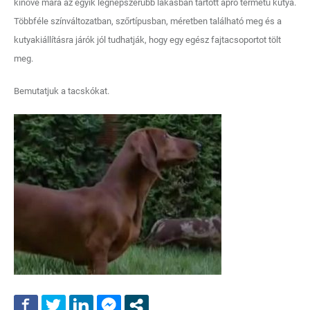
kinőve mára az egyik legnépszerűbb lakásban tartott apró termetű kutya.
Többféle színváltozatban, szőrtípusban, méretben található meg és a
kutyakiállításra járók jól tudhatják, hogy egy egész fajtacsoportot tölt
meg.
Bemutatjuk a tacskókat.