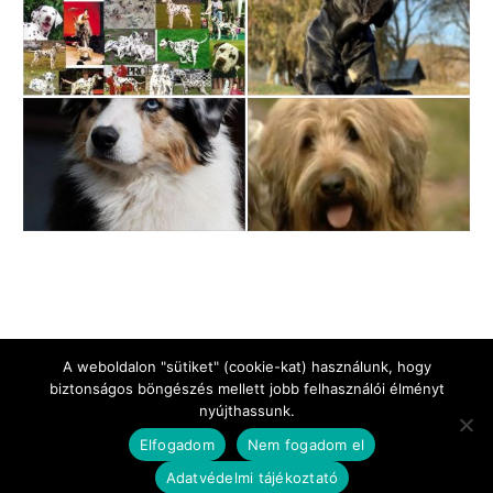
A weboldalon "sütiket" (cookie-kat) használunk, hogy
biztonságos böngészés mellett jobb felhasználói élményt
nyújthassunk.
Jogi Nyilatkozat
Impresszum
Adatkezelési tájékoztató
Elfogadom
Nem fogadom el
Kapcsolat
Adatvédelmi tájékoztató