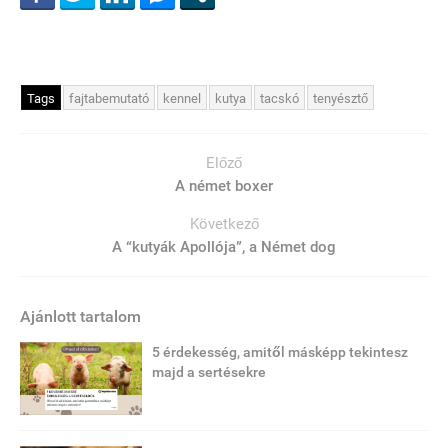
Tags
fajtabemutató
kennel
kutya
tacskó
tenyésztő
Előző
A német boxer
Következő
A “kutyák Apollója”, a Német dog
Ajánlott tartalom
5 érdekesség, amitől másképp tekintesz
majd a sertésekre