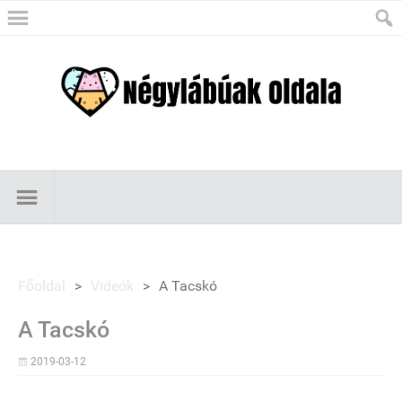
Főoldal
>
Videók
>
A Tacskó
A Tacskó
2019-03-12