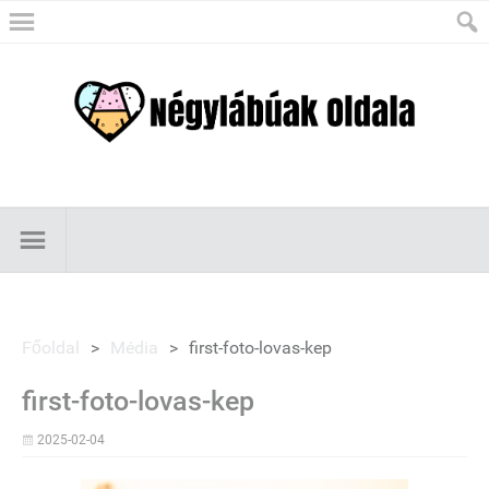
Főoldal
>
Média
>
first-foto-lovas-kep
first-foto-lovas-kep
2025-02-04