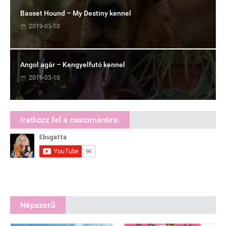
Basset Hound – My Destiny kennel
2019-05-10
Angol agár – Kengyelfutó kennel
2019-05-10
Iratkozz fel a csatornánkra:
Népszerű