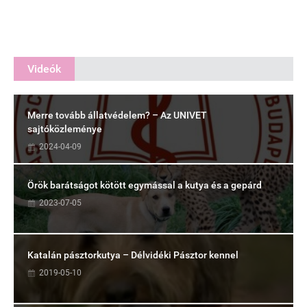
Videók
Merre tovább állatvédelem? – Az UNIVET
sajtóközleménye
2024-04-09
Örök barátságot kötött egymással a kutya és a gepárd
2023-07-05
Katalán pásztorkutya – Délvidéki Pásztor kennel
2019-05-10