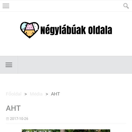
Főoldal
>
Média
>
AHT
AHT
2017-10-26