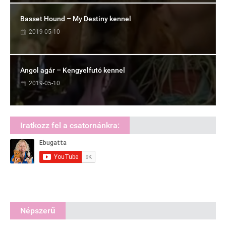
Basset Hound – My Destiny kennel
2019-05-10
Angol agár – Kengyelfutó kennel
2019-05-10
Iratkozz fel a csatornánkra:
Népszerű