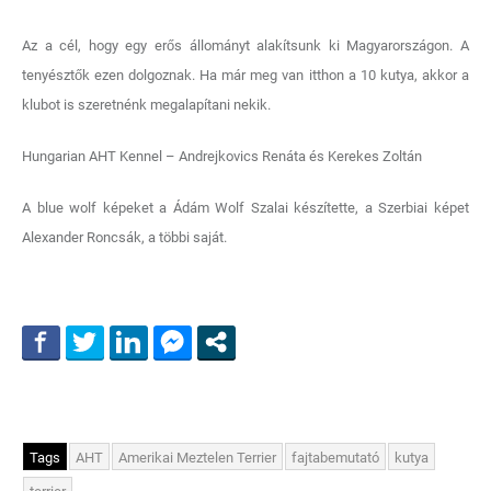
Az a cél, hogy egy erős állományt alakítsunk ki Magyarországon. A
tenyésztők ezen dolgoznak. Ha már meg van itthon a 10 kutya, akkor a
klubot is szeretnénk megalapítani nekik.
Hungarian AHT Kennel – Andrejkovics Renáta és Kerekes Zoltán
A blue wolf képeket a Ádám Wolf Szalai készítette, a Szerbiai képet
Alexander Roncsák, a többi saját.
Tags
AHT
Amerikai Meztelen Terrier
fajtabemutató
kutya