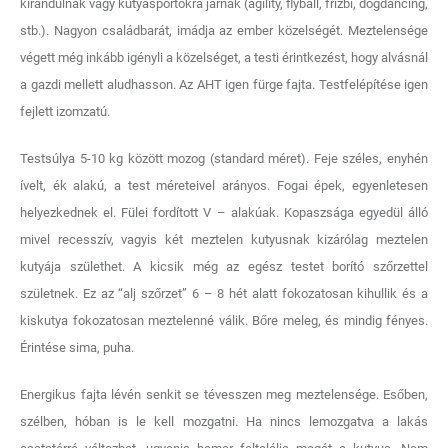
kirándulnak vagy kutyasportokra járnak (agility, flyball, frizbi, dogdancing,
stb.). Nagyon családbarát, imádja az ember közelségét. Meztelensége
végett még inkább igényli a közelséget, a testi érintkezést, hogy alvásnál
a gazdi mellett aludhasson. Az AHT igen fürge fajta. Testfelépítése igen
fejlett izomzatú.
Testsúlya 5-10 kg között mozog (standard méret). Feje széles, enyhén
ívelt, ék alakú, a test méreteivel arányos. Fogai épek, egyenletesen
helyezkednek el. Fülei fordított V – alakúak. Kopaszsága egyedül álló
mivel recesszív, vagyis két meztelen kutyusnak kizárólag meztelen
kutyája születhet. A kicsik még az egész testet borító szőrzettel
születnek. Ez az “alj szőrzet” 6 – 8 hét alatt fokozatosan kihullik és a
kiskutya fokozatosan meztelenné válik. Bőre meleg, és mindig fényes.
Érintése sima, puha.
Energikus fajta lévén senkit se tévesszen meg meztelensége. Esőben,
szélben, hóban is le kell mozgatni. Ha nincs lemozgatva a lakás