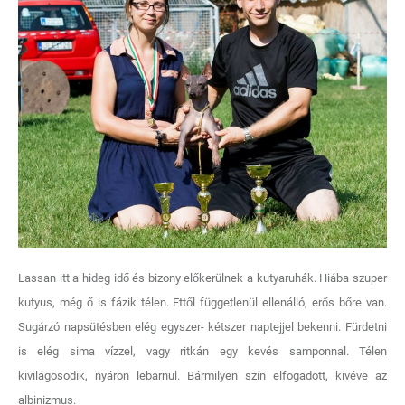
Lassan itt a hideg idő és bizony előkerülnek a kutyaruhák. Hiába szuper
kutyus, még ő is fázik télen. Ettől függetlenül ellenálló, erős bőre van.
Sugárzó napsütésben elég egyszer- kétszer naptejjel bekenni. Fürdetni
is elég sima vízzel, vagy ritkán egy kevés samponnal. Télen
kivilágosodik, nyáron lebarnul. Bármilyen szín elfogadott, kivéve az
albinizmus.