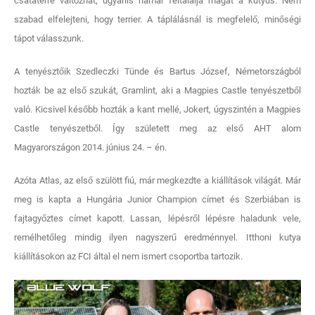
csatatérré változhat, ugyanis hamar feltalálja magát a kutyus. Nem
szabad elfelejteni, hogy terrier. A táplálásnál is megfelelő, minőségi
tápot válasszunk.
A tenyésztőik Szedleczki Tünde és Bartus József, Németországból
hozták be az első szukát, Gramlint, aki a Magpies Castle tenyészetből
való. Kicsivel később hozták a kant mellé, Jokert, úgyszintén a Magpies
Castle tenyészetből. Így született meg az első AHT alom
Magyarországon 2014. június 24. – én.
Azóta Atlas, az első szülött fiú, már megkezdte a kiállítások világát. Már
meg is kapta a Hungária Junior Champion címet és Szerbiában is
fajtagyőztes címet kapott. Lassan, lépésről lépésre haladunk vele,
remélhetőleg mindig ilyen nagyszerű eredménnyel. Itthoni kutya
kiállításokon az FCI által el nem ismert csoportba tartozik.