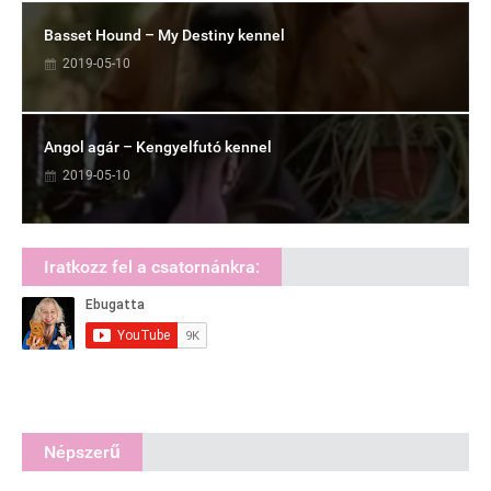
Basset Hound – My Destiny kennel
2019-05-10
Angol agár – Kengyelfutó kennel
2019-05-10
Iratkozz fel a csatornánkra:
Népszerű