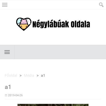
Főoldal
>
Média
>
a1
a1
2019-04-26