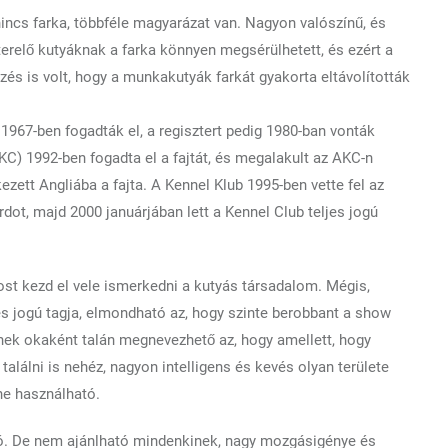
nincs farka, többféle magyarázat van. Nagyon valószínű, és
terelő kutyáknak a farka könnyen megsérülhetett, és ezért a
zés is volt, hogy a munkakutyák farkát gyakorta eltávolították
1967-ben fogadták el, a regisztert pedig 1980-ban vonták
KC) 1992-ben fogadta el a fajtát, és megalakult az AKC-n
zett Angliába a fajta. A Kennel Klub 1995-ben vette fel az
rdot, majd 2000 januárjában lett a Kennel Club teljes jogú
ost kezd el vele ismerkedni a kutyás társadalom. Mégis,
jes jogú tagja, elmondható az, hogy szinte berobbant a show
nnek okaként talán megnevezhető az, hogy amellett, hogy
alálni is nehéz, nagyon intelligens és kevés olyan területe
ne használható.
dó. De nem ajánlható mindenkinek, nagy mozgásigénye és