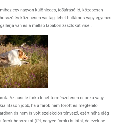
amihez egy nagyon különleges, időjárásálló, közepesen
n hosszú és közepesen vastag, lehet hullámos vagy egyenes.
allérja van és a mellső lábakon zászlókat visel.
 farok. Az aussie farka lehet természetesen csonka vagy
iállításon jobb, ha a farok nem törött és megfelelő
ardban és nem is volt szelekciós tényező, ezért néha elég
arok hosszakat (fél, negyed farok) is látni, de ezek se