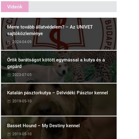
Videók
Merre tovább állatvédelem? – Az UNIVET
sajtóközleménye
2024-04-09
Örök barátságot kötött egymással a kutya és a
gepárd
2023-07-05
Katalán pásztorkutya – Délvidéki Pásztor kennel
2019-05-10
Basset Hound – My Destiny kennel
2019-05-10