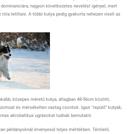
 a dominanciára, nagyon következetes nevelést igényel, mert
la letiltani. A többi kutya pedig gyakorta nehezen viseli az
ginkább, közepes méretű kutya, átlagban 48-56cm közötti,
izomzat és mérsékelten vastag csontok. Igazi “repülő” kutyák,
almas akrobatikus ugrásokat tudnak bemutatni.
an példányoknál érvényesül teljes mértékben. Térölelő,