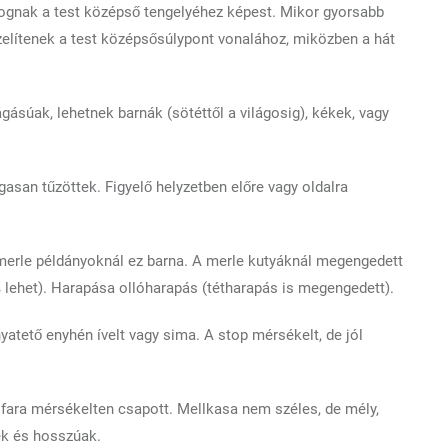
gnak a test középső tengelyéhez képest. Mikor gyorsabb
elítenek a test középsősúlypont vonalához, miközben a hát
súak, lehetnek barnák (sötéttől a világosig), kékek, vagy
san tűzöttek. Figyelő helyzetben előre vagy oldalra
-merle példányoknál ez barna. A merle kutyáknál megengedett
 lehet). Harapása ollóharapás (tétharapás is megengedett).
tető enyhén ívelt vagy sima. A stop mérsékelt, de jól
, fara mérsékelten csapott. Mellkasa nem széles, de mély,
ek és hosszúak.