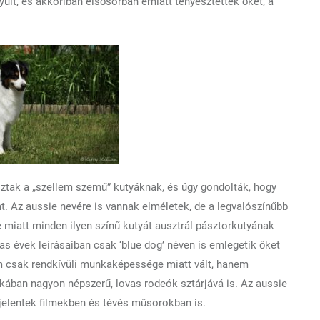
ult, és akkoriban elsősorban emiatt tenyésztették őket, a
tak a „szellem szemű” kutyáknak, és úgy gondolták, hogy
. Az aussie nevére is vannak elméletek, de a legvalószínűbb
e miatt minden ilyen színű kutyát ausztrál pásztorkutyának
0-as évek leírásaiban csak ‘blue dog’ néven is emlegetik őket
 csak rendkívüli munkaképessége miatt vált, hanem
ikában nagyon népszerű, lovas rodeók sztárjává is. Az aussie
gjelentek filmekben és tévés műsorokban is.