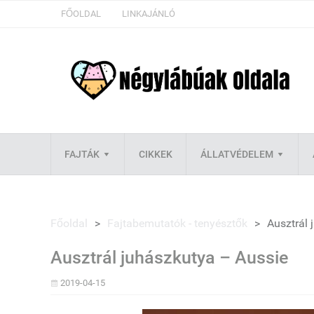
FŐOLDAL
LINKAJÁNLÓ
FAJTÁK
CIKKEK
ÁLLATVÉDELEM
Főoldal
>
Fajtabemutatók - tenyésztők
>
Ausztrál 
Ausztrál juhászkutya – Aussie
2019-04-15