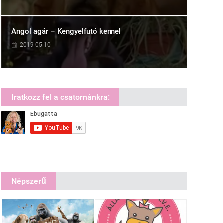
Angol agár – Kengyelfutó kennel
2019-05-10
Iratkozz fel a csatornánkra:
Népszerű