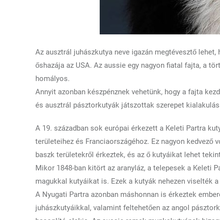
Az ausztrál juhászkutya neve igazán megtévesztő lehet, 
őshazája az USA. Az aussie egy nagyon fiatal fajta, a t
homályos.
Annyit azonban készpénznek vehetünk, hogy a fajta kezdet
és ausztrál pásztorkutyák játszottak szerepet kialakulá
A 19. században sok európai érkezett a Keleti Partra kut
területeihez és Franciaországéhoz. Ez nagyon kedvező vo
baszk területekről érkeztek, és az ő kutyáikat lehet teki
Mikor 1848-ban kitört az aranyláz, a telepesek a Keleti Pa
magukkal kutyáikat is. Ezek a kutyák nehezen viselték a 
A Nyugati Partra azonban máshonnan is érkeztek emberek
juhászkutyáikkal, valamint feltehetően az angol pásztork