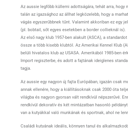
Az aussie legfőbb küllemi adottságára, tehát arra, hogy 
talán az igazsághoz az állhat legközelebb, hogy a marha
vágás egyszerűbbnek tűnt. Valamint akkoriban ez egy jel
(pl. bobtail, sőt egyes esetekben a border collieknál is).
Az első nagy klub 1957-ben alakult (ASCA), a standardot 
össze a több kisebb klubtól. Az Amerikai Kennel Klub (A
belüli hivatalos klub az USASA. Amerikából 1985-ben érke
Import regiszterbe, és adott a fajtának ideiglenes standa
tagja.
Az aussie egy nagyon új fajta Európában, igazán csak m
annak ellenére, hogy a kiállításoknak csak 2000 óta tel
világba és nagyon gyorsan vált rendkívül népszerűvé. E
rendkívül dekoratív és két mintázatban hasonló példányt t
van a kutyákkal való munkának és sportnak, ahol ne len
Családi kutyának ideális, könnyen tanul és alkalmazko