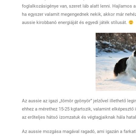
foglalkozásigénye van, szeret láb alatt lenni. Hajlamos
ha egyszer valamit megengednek nekik, akkor már nehéz ró
aussie kirobbanó energiáját és egyedi játék stílusát.
Az aussie az igazi „tömör gyönyör” jelzővel illethető le
ehhez a mérethez 15-25 kgtartozik, valamint elképesztő 
az erőteljes hátsó izomzatuk és végtagjaiknak hála hat
Az aussie mozgása magával ragadó, ami igazán a farkatl