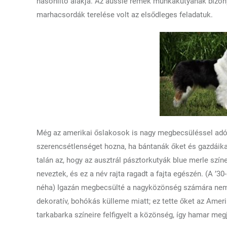
hasonlító alakja. Az aussie remek munkakutyának bizony
marhacsordák terelése volt az elsődleges feladatuk.
Még az amerikai őslakosok is nagy megbecsüléssel adóz
szerencsétlenséget hozna, ha bántanák őket és gazdáikat
talán az, hogy az ausztrál pásztorkutyák blue merle szín
neveztek, és ez a név rajta ragadt a fajta egészén. (A ’3
néha) Igazán megbecsülté a nagyközönség számára nem
dekoratív, bohókás külleme miatt; ez tette őket az Amer
tarkabarka színeire felfigyelt a közönség, így hamar me