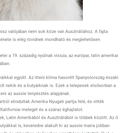
hisz valójában nem sok köze van Ausztráliához. A fajta
örténete is elég rövidnek mondható és meglehetősen
ei a 19. századig nyúlnak vissza, az európai, latin amerikai
sában.
yáikkal együtt. Az itteni klíma hasonlít Spanyolország északi
lt nekik és a kutyáiknak is. Ezek a telepesek elsősorban a
nteni az aussie tenyésztés alapjának.
rtról elindultak Amerika Nyugati partja felé, és vitték
Kaliforniai meleget és a száraz éghajlatot.
, Latin Amerikából és Ausztráliából is többek között. Az ő
utyákkal is, keveredve alakult ki az aussie maira jobban