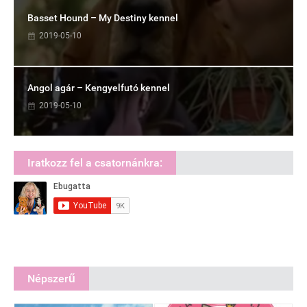
Basset Hound – My Destiny kennel
2019-05-10
Angol agár – Kengyelfutó kennel
2019-05-10
Iratkozz fel a csatornánkra:
Népszerű