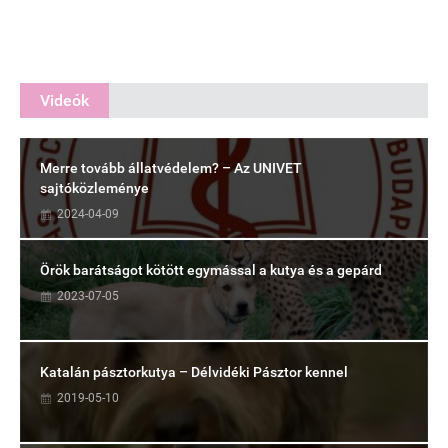
Videók
Merre tovább állatvédelem? – Az UNIVET
sajtóközleménye
2024-04-09
Örök barátságot kötött egymással a kutya és a gepárd
2023-07-05
Katalán pásztorkutya – Délvidéki Pásztor kennel
2019-05-10