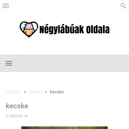
Főoldal
>
Média
>
kecske
kecske
2025-01-16