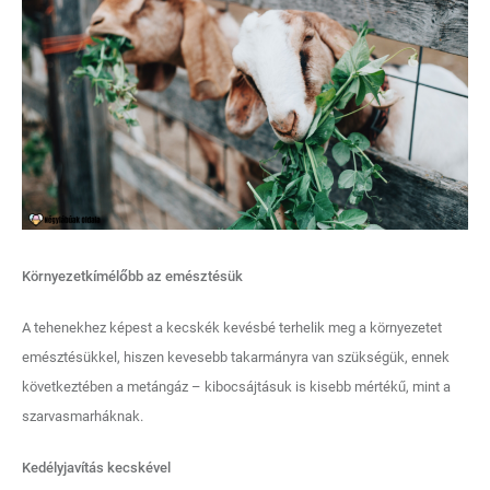
Környezetkímélőbb az emésztésük
A tehenekhez képest a kecskék kevésbé terhelik meg a környezetet
emésztésükkel, hiszen kevesebb takarmányra van szükségük, ennek
következtében a metángáz – kibocsájtásuk is kisebb mértékű, mint a
szarvasmarháknak.
Kedélyjavítás kecskével