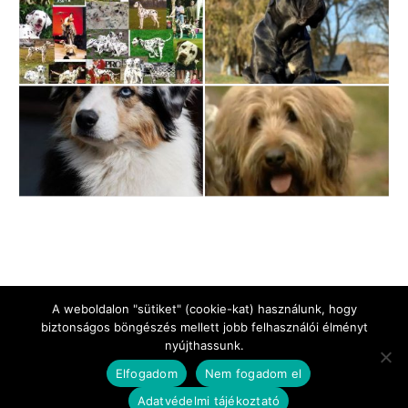
A weboldalon "sütiket" (cookie-kat) használunk, hogy
biztonságos böngészés mellett jobb felhasználói élményt
nyújthassunk.
Jogi Nyilatkozat
Impresszum
Adatkezelési tájékoztató
Elfogadom
Nem fogadom el
Kapcsolat
Adatvédelmi tájékoztató