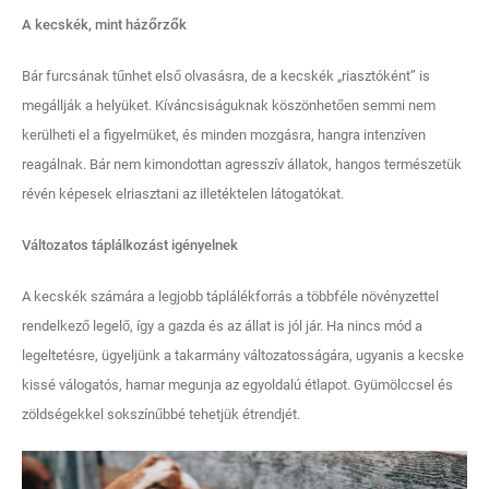
A kecskék, mint házőrzők
Bár furcsának tűnhet első olvasásra, de a kecskék „riasztóként” is
megállják a helyüket. Kíváncsiságuknak köszönhetően semmi nem
kerülheti el a figyelmüket, és minden mozgásra, hangra intenzíven
reagálnak. Bár nem kimondottan agresszív állatok, hangos természetük
révén képesek elriasztani az illetéktelen látogatókat.
Változatos táplálkozást igényelnek
A kecskék számára a legjobb táplálékforrás a többféle növényzettel
rendelkező legelő, így a gazda és az állat is jól jár. Ha nincs mód a
legeltetésre, ügyeljünk a takarmány változatosságára, ugyanis a kecske
kissé válogatós, hamar megunja az egyoldalú étlapot. Gyümölccsel és
zöldségekkel sokszínűbbé tehetjük étrendjét.