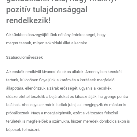
pozitív tulajdonsággal
rendelkezik!
Cikkünkben összegyűjtöttünk néhány érdekességet, hogy
megmutassuk, milyen sokoldalú állat a kecske.
Szabadulóművészek
A kecskék rendkívül kíváncsi és okos állatok. Amennyiben kecskét
tartunk, különösen figyeljünk a karám és a kerítések megfelelő
állapotára, ellenőrizzük a zárak erősségét, ugyanis a kecskék
előszeretettel tesztelik a bejáratokat és kihasználják, ha gyenge pontra
találnak. Ahol egyszer már ki tudtak jutni, azt megjegyzik és máskor is
próbálkoznak! Nagy a mozgásigényük, ezért a változatos felszínű
területek is megfelelőek a számukra, hiszen meredek domboldalakon is
képesek felmászni.