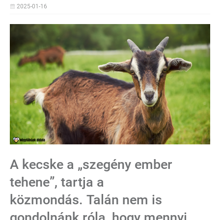
2025-01-16
A kecske a „szegény ember
tehene”, tartja a
közmondás. Talán nem is
gondolnánk róla, hogy mennyi