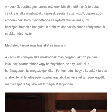
A kecskék barátságos természetüknek köszönhetőn, akár terápiás
célokra is alkalmazhatóak. Képesek segíteni a zárkózott, depressziós
embereknek, hogy nyugodtabbá és nyitottabbá váljanak, így
hozzájárulhatnak a hangulatuk stabilizálásához és akár a vérnyomásuk
csökkentéséhez is.
Megfelelő társak más háziállat számára is
A kecskék könnyen alkalmazkodnak más négylábúakhoz, például
lovakhoz, szamarakhoz vagy bárányokhoz, de a tyúkokkal is
barátságosak, ha megszokják őket. Fontos tudni, hogy a kecskék társas
állatok, tehát lehetőségük szerint legalább két kecskét tartsunk együtt,
mert a saját fajtájukkal érzik magukat legjobban.