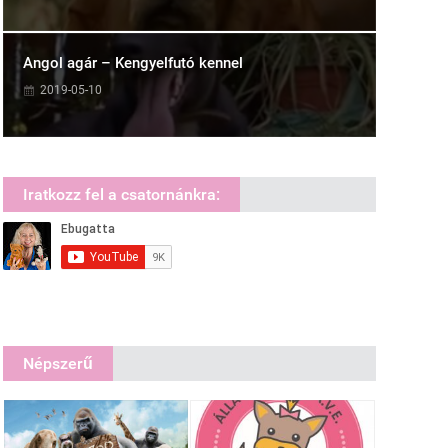
Angol agár – Kengyelfutó kennel
2019-05-10
Iratkozz fel a csatornánkra:
Népszerű