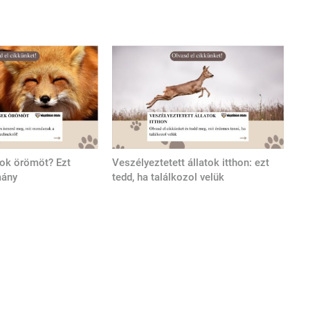
tok örömöt? Ezt
Veszélyeztetett állatok itthon: ezt
mány
tedd, ha találkozol velük