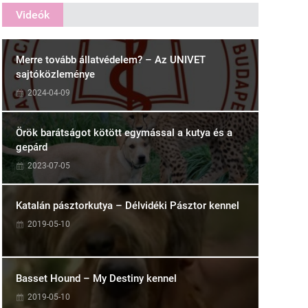
Videók
Merre tovább állatvédelem? – Az UNIVET
sajtóközleménye
2024-04-09
Örök barátságot kötött egymással a kutya és a
gepárd
2023-07-05
Katalán pásztorkutya – Délvidéki Pásztor kennel
2019-05-10
Basset Hound – My Destiny kennel
2019-05-10