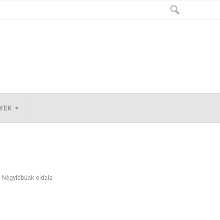
LYEK
Négylábúak oldala