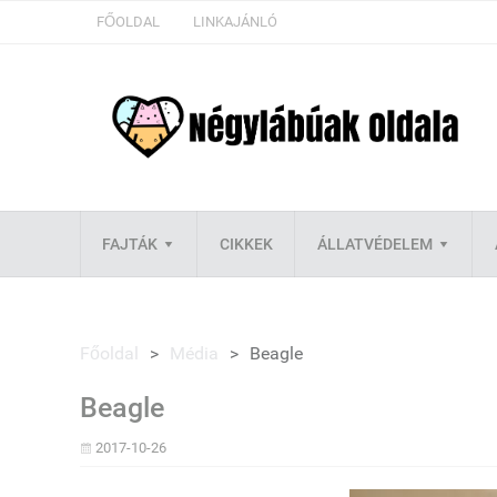
FŐOLDAL
LINKAJÁNLÓ
FAJTÁK
CIKKEK
ÁLLATVÉDELEM
Főoldal
>
Média
>
Beagle
Beagle
2017-10-26